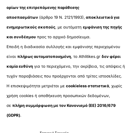
ορίων της επιτρεπόμενης παράθεσης
αποσπασμάτων
(άρθρο 19 Ν. 2121/1993),
αποκλειστικά για
ενημερωτικούς σκοπούς
, με αυτόματη
εμφάνιση της πηγής
και συνδέσμου
προς το αρχικό δημοσίευμα.
Επειδή η διαδικασία συλλογής και εμφάνισης περιεχομένου
είναι
πλήρως αυτοματοποιημένη
, το Athlitikes.gr
δεν φέρει
καμία ευθύνη
για το περιεχόμενο, την ακρίβεια, τις απόψεις ή
τυχόν παραβιάσεις που προέρχονται από τρίτες ιστοσελίδες.
Η επισκεψιμότητα μετριέται με
cookieless στατιστικά
, χωρίς
χρήση cookies ή αποθήκευση προσωπικών δεδομένων,
σε
πλήρη συμμόρφωση με τον Κανονισμό (ΕΕ) 2016/679
(GDPR)
.
Εταιρικά Στοιχεία