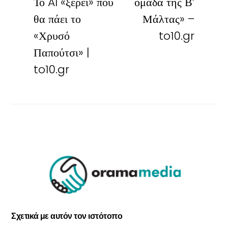
Το AI «ξέρει» που
ομάδα της Β’
θα πάει το
Μάλτας» –
«Χρυσό
to10.gr
Παπούτσι» |
to10.gr
Σχετικά με αυτόν τον ιστότοπο