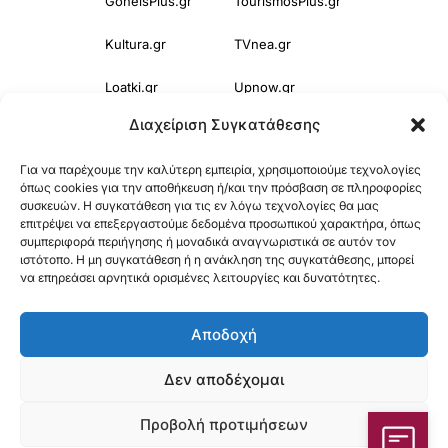
GoneisPlus.gr
TourismosPlus.gr
Kultura.gr
TVnea.gr
Loatki.gr
Upnow.gr
Διαχείριση Συγκατάθεσης
Loveis.gr
VresSyntages.gr
Για να παρέχουμε την καλύτερη εμπειρία, χρησιμοποιούμε τεχνολογίες
ModernaGynaika.gr
Xristianika.gr
όπως cookies για την αποθήκευση ή/και την πρόσβαση σε πληροφορίες
συσκευών. Η συγκατάθεση για τις εν λόγω τεχνολογίες θα μας
OikonomiaPlus.gr
ZoumeKalytera.gr
επιτρέψει να επεξεργαστούμε δεδομένα προσωπικού χαρακτήρα, όπως
συμπεριφορά περιήγησης ή μοναδικά αναγνωριστικά σε αυτόν τον
Oikotropia.gr
ZoumeSpiti.gr
ιστότοπο. Η μη συγκατάθεση ή η ανάκληση της συγκατάθεσης, μπορεί
να επηρεάσει αρνητικά ορισμένες λειτουργίες και δυνατότητες.
Perepet.gr
Αποδοχή
© 2025
Orama Group
(Orama Group Μ.Ι.Κ.Ε.) | Α.Φ.Μ. 801086294 –
Δεν αποδέχομαι
Δ.Ο.Υ. ΚΕΦΟΔΕ Αττικής | Γ.Ε.ΜΗ 148748903000 | Έδρα: Αθήνα,
Προβολή προτιμήσεων
Ελλάδα |