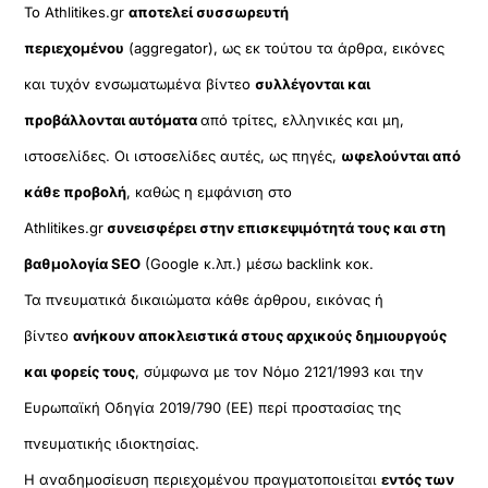
Το Athlitikes.gr
αποτελεί συσσωρευτή
περιεχομένου
(aggregator), ως εκ τούτου τα άρθρα, εικόνες
και τυχόν ενσωματωμένα βίντεο
συλλέγονται και
προβάλλονται αυτόματα
από τρίτες, ελληνικές και μη,
ιστοσελίδες. Οι ιστοσελίδες αυτές, ως πηγές,
ωφελούνται από
κάθε προβολή
, καθώς η εμφάνιση στο
Athlitikes.gr
συνεισφέρει στην επισκεψιμότητά τους και στη
βαθμολογία SEO
(Google κ.λπ.) μέσω backlink κοκ.
Τα πνευματικά δικαιώματα κάθε άρθρου, εικόνας ή
βίντεο
ανήκουν αποκλειστικά στους αρχικούς δημιουργούς
και φορείς τους
, σύμφωνα με τον Νόμο 2121/1993 και την
Ευρωπαϊκή Οδηγία 2019/790 (ΕΕ) περί προστασίας της
πνευματικής ιδιοκτησίας.
Η αναδημοσίευση περιεχομένου πραγματοποιείται
εντός των