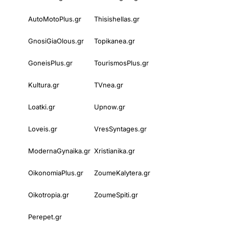
AutoMotoPlus.gr
Thisishellas.gr
GnosiGiaOlous.gr
Topikanea.gr
GoneisPlus.gr
TourismosPlus.gr
Kultura.gr
TVnea.gr
Loatki.gr
Upnow.gr
Loveis.gr
VresSyntages.gr
ModernaGynaika.gr
Xristianika.gr
OikonomiaPlus.gr
ZoumeKalytera.gr
Oikotropia.gr
ZoumeSpiti.gr
Perepet.gr