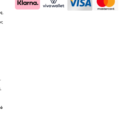
ύς
,
ος
.
ά
,
μό