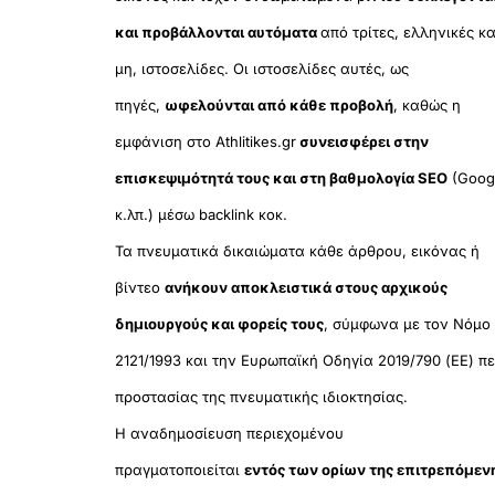
και προβάλλονται αυτόματα
από τρίτες, ελληνικές κα
μη, ιστοσελίδες. Οι ιστοσελίδες αυτές, ως
πηγές,
ωφελούνται από κάθε προβολή
, καθώς η
εμφάνιση στο Athlitikes.gr
συνεισφέρει στην
επισκεψιμότητά τους και στη βαθμολογία SEO
(Goog
κ.λπ.) μέσω backlink κοκ.
Τα πνευματικά δικαιώματα κάθε άρθρου, εικόνας ή
βίντεο
ανήκουν αποκλειστικά στους αρχικούς
δημιουργούς και φορείς τους
, σύμφωνα με τον Νόμο
2121/1993 και την Ευρωπαϊκή Οδηγία 2019/790 (ΕΕ) πε
προστασίας της πνευματικής ιδιοκτησίας.
Η αναδημοσίευση περιεχομένου
πραγματοποιείται
εντός των ορίων της επιτρεπόμεν