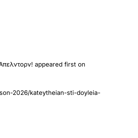
πελντορν! appeared first on
son-2026/kateytheian-sti-doyleia-