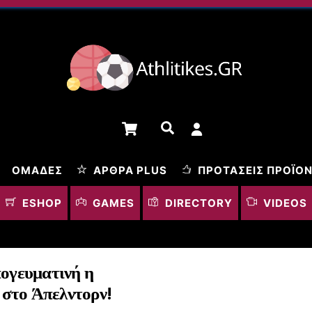
Cart
Αναζήτηση
ΟΜΆΔΕΣ
ΆΡΘΡΑ PLUS
ΠΡΟΤΆΣΕΙΣ ΠΡΟΪΌ
ESHOP
GAMES
DIRECTORY
VIDEOS
πογευματινή η
στο Άπελντορν!