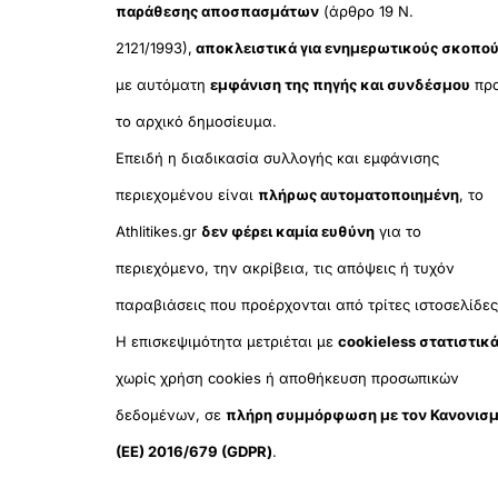
παράθεσης αποσπασμάτων
(άρθρο 19 Ν.
2121/1993),
αποκλειστικά για ενημερωτικούς σκοπο
με αυτόματη
εμφάνιση της πηγής και συνδέσμου
πρ
το αρχικό δημοσίευμα.
Επειδή η διαδικασία συλλογής και εμφάνισης
περιεχομένου είναι
πλήρως αυτοματοποιημένη
, το
Athlitikes.gr
δεν φέρει καμία ευθύνη
για το
περιεχόμενο, την ακρίβεια, τις απόψεις ή τυχόν
παραβιάσεις που προέρχονται από τρίτες ιστοσελίδες
Η επισκεψιμότητα μετριέται με
cookieless στατιστικ
χωρίς χρήση cookies ή αποθήκευση προσωπικών
δεδομένων, σε
πλήρη συμμόρφωση με τον Κανονισ
(ΕΕ) 2016/679 (GDPR)
.