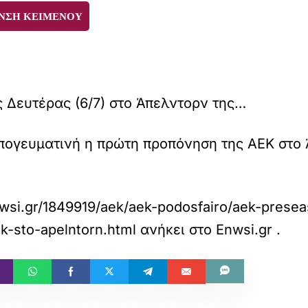
ΝΣΗ ΚΕΙΜΕΝΟΥ
ς Δευτέρας (6/7) στο Άπελντορν της…
πογευματινή η πρώτη προπόνηση της ΑΕΚ στο Ά
wsi.gr/1849919/aek/aek-podosfairo/aek-presea
ek-sto-apelntorn.html
ανήκει στο
Enwsi.gr
.