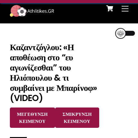
Cart
Skip
Me
to
content
Καζαντζόγλου: «Η
αποθέωση στο “ευ
αγωνίζεσθαι” του
Ηλιόπουλου & τι
συμβαίνει με Μπαρίνοφ»
(VIDEO)
ΜΕΓΕΘΥΝΣΗ
ΣΜΙΚΡΥΝΣΗ
ΚΕΙΜΕΝΟΥ
ΚΕΙΜΕΝΟΥ