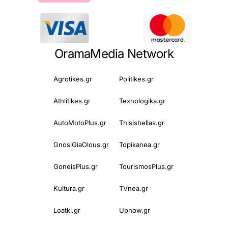
OramaMedia Network
Agrotikes.gr
Politikes.gr
Athlitikes.gr
Texnologika.gr
AutoMotoPlus.gr
Thisishellas.gr
GnosiGiaOlous.gr
Topikanea.gr
GoneisPlus.gr
TourismosPlus.gr
Kultura.gr
TVnea.gr
Loatki.gr
Upnow.gr