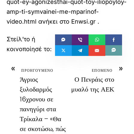
quot-ey-agonizesthai-quot-toy-iliopoyloy-
amp-ti-symvainei-me-mparinof-
video.html
ανήκει στο
Enwsi.gr
.
«
»
ΠΡΟΗΓΟΥΜΕΝΟ
ΕΠΟΜΕΝΟ
Άγριος
Ο Πενράις στο
ξυλοδαρμός
μυαλό της ΑΕΚ
16χρονου σε
πανηγύρι στα
Τρίκαλα – «Θα
σε σκοτώσω, πώς