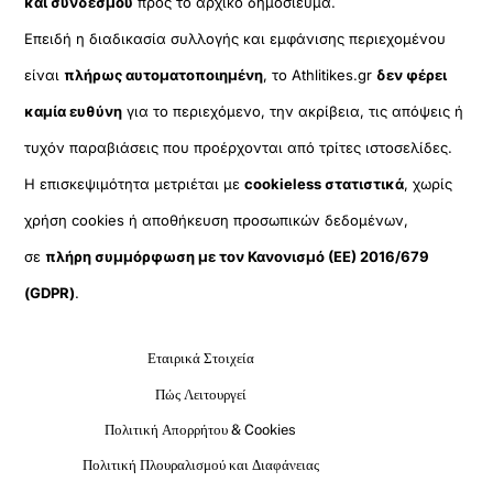
και συνδέσμου
προς το αρχικό δημοσίευμα.
Επειδή η διαδικασία συλλογής και εμφάνισης περιεχομένου
είναι
πλήρως αυτοματοποιημένη
, το Athlitikes.gr
δεν φέρει
καμία ευθύνη
για το περιεχόμενο, την ακρίβεια, τις απόψεις ή
τυχόν παραβιάσεις που προέρχονται από τρίτες ιστοσελίδες.
Η επισκεψιμότητα μετριέται με
cookieless στατιστικά
, χωρίς
χρήση cookies ή αποθήκευση προσωπικών δεδομένων,
σε
πλήρη συμμόρφωση με τον Κανονισμό (ΕΕ) 2016/679
(GDPR)
.
Εταιρικά Στοιχεία
Πώς Λειτουργεί
Πολιτική Απορρήτου & Cookies
Πολιτική Πλουραλισμού και Διαφάνειας