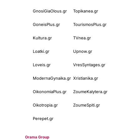
GnosiGiaOlous.gr
Topikanea.gr
GoneisPlus.gr
TourismosPlus.gr
Kultura.gr
TVnea.gr
Loatki.gr
Upnow.gr
Loveis.gr
VresSyntages.gr
ModernaGynaika.gr
Xristianika.gr
OikonomiaPlus.gr
ZoumeKalytera.gr
Oikotropia.gr
ZoumeSpiti.gr
Perepet.gr
© 2025
Orama Group
(Orama Group Μ.Ι.Κ.Ε.) | Α.Φ.Μ. 801086294 –