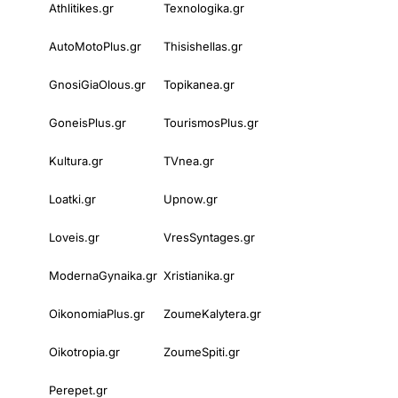
Athlitikes.gr
Texnologika.gr
AutoMotoPlus.gr
Thisishellas.gr
GnosiGiaOlous.gr
Topikanea.gr
GoneisPlus.gr
TourismosPlus.gr
Kultura.gr
TVnea.gr
Loatki.gr
Upnow.gr
Loveis.gr
VresSyntages.gr
ModernaGynaika.gr
Xristianika.gr
OikonomiaPlus.gr
ZoumeKalytera.gr
Oikotropia.gr
ZoumeSpiti.gr
Perepet.gr