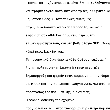
εικόνες και τυχόν ενσωματωμένα βίντεο
συλλέγοντα
και προβάλλονται αυτόματα
από τρίτες, ελληνικές κα
μη, ιστοσελίδες. Οι ιστοσελίδες αυτές, ως
πηγές,
ωφελούνται από κάθε προβολή
, καθώς η
εμφάνιση στο Athlitikes.gr
συνεισφέρει στην
επισκεψιμότητά τους και στη βαθμολογία SEO
(Goog
κ.λπ.) μέσω backlink κοκ.
Τα πνευματικά δικαιώματα κάθε άρθρου, εικόνας ή
βίντεο
ανήκουν αποκλειστικά στους αρχικούς
δημιουργούς και φορείς τους
, σύμφωνα με τον Νόμο
2121/1993 και την Ευρωπαϊκή Οδηγία 2019/790 (ΕΕ) πε
προστασίας της πνευματικής ιδιοκτησίας.
Η αναδημοσίευση περιεχομένου
πραγματοποιείται
εντός των ορίων της επιτρεπόμεν