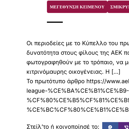
ΜΕΓΕΘΥΝΣΗ ΚΕΙΜΕΝΟΥ
ΣΜΙΚΡΥ
Οι περιοδείες με το Κύπελλο του π
δυνατότητα στους φίλους της ΑΕΚ π
φωτογραφηθούν με το τρόπαιο, να μ
κιτρινόμαυρης οικογένειας. Η […]
Το πρωτότυπο άρθρο
https://www
league-%CE%BA%CE%B1%CE%B9-
%CF%80%CE%B5%CF%81%CE%B
%CE%BC%CF%80%CE%B1%CE%B