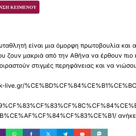
ΝΣΗ ΚΕΙΜΕΝΟΥ
ρωταθλητή είναι μια όμορφη πρωτοβουλία και 
ου ζουν μακριά από την Αθήνα να έρθουν πιο 
οιραστούν στιγμές περηφάνειας και να νιώσου
.aek-live.gr/%CE%BD%CF%84%CE%B1%CE%
9%CF%83%CF%83%CF%8C%CF%84%CE%B
B%CE%AF%CF%84%CF%83%CE%B1/
ανήκε