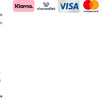
ύς
,
ος
.
ά
,
μό