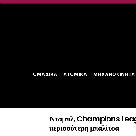
Skip
to
content
ΟΜΑΔΙΚΆ
ΑΤΟΜΙΚΆ
ΜΗΧΑΝΟΚΊΝΗΤΑ
Νταμπλ, Champions Leag
περισσότερη μπαλίτσα