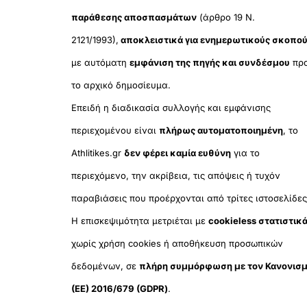
παράθεσης αποσπασμάτων
(άρθρο 19 Ν.
2121/1993),
αποκλειστικά για ενημερωτικούς σκοπο
με αυτόματη
εμφάνιση της πηγής και συνδέσμου
πρ
το αρχικό δημοσίευμα.
Επειδή η διαδικασία συλλογής και εμφάνισης
περιεχομένου είναι
πλήρως αυτοματοποιημένη
, το
Athlitikes.gr
δεν φέρει καμία ευθύνη
για το
περιεχόμενο, την ακρίβεια, τις απόψεις ή τυχόν
παραβιάσεις που προέρχονται από τρίτες ιστοσελίδες
Η επισκεψιμότητα μετριέται με
cookieless στατιστικ
χωρίς χρήση cookies ή αποθήκευση προσωπικών
δεδομένων, σε
πλήρη συμμόρφωση με τον Κανονισ
(ΕΕ) 2016/679 (GDPR)
.