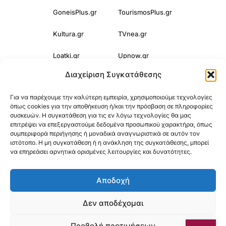
GoneisPlus.gr
TourismosPlus.gr
Kultura.gr
TVnea.gr
Loatki.gr
Upnow.gr
Διαχείριση Συγκατάθεσης
Loveis.gr
VresSyntages.gr
Για να παρέχουμε την καλύτερη εμπειρία, χρησιμοποιούμε τεχνολογίες
ModernaGynaika.gr
Xristianika.gr
όπως cookies για την αποθήκευση ή/και την πρόσβαση σε πληροφορίες
συσκευών. Η συγκατάθεση για τις εν λόγω τεχνολογίες θα μας
OikonomiaPlus.gr
ZoumeKalytera.gr
επιτρέψει να επεξεργαστούμε δεδομένα προσωπικού χαρακτήρα, όπως
συμπεριφορά περιήγησης ή μοναδικά αναγνωριστικά σε αυτόν τον
Oikotropia.gr
ZoumeSpiti.gr
ιστότοπο. Η μη συγκατάθεση ή η ανάκληση της συγκατάθεσης, μπορεί
να επηρεάσει αρνητικά ορισμένες λειτουργίες και δυνατότητες.
Perepet.gr
Αποδοχή
© 2025
Orama Group
(Orama Group Μ.Ι.Κ.Ε.) | Α.Φ.Μ. 801086294 –
Δεν αποδέχομαι
Δ.Ο.Υ. ΚΕΦΟΔΕ Αττικής | Γ.Ε.ΜΗ 148748903000 | Έδρα: Αθήνα,
Προβολή προτιμήσεων