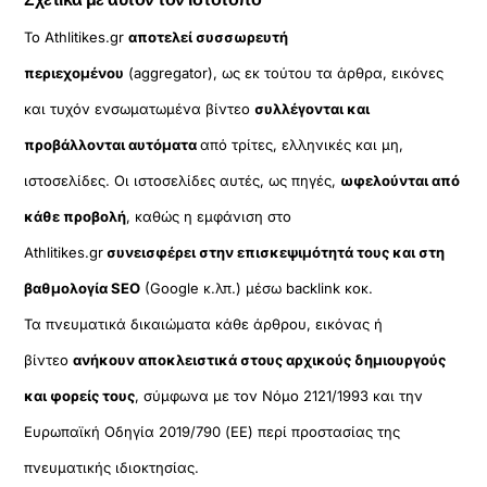
Το Athlitikes.gr
αποτελεί συσσωρευτή
περιεχομένου
(aggregator), ως εκ τούτου τα άρθρα, εικόνες
και τυχόν ενσωματωμένα βίντεο
συλλέγονται και
προβάλλονται αυτόματα
από τρίτες, ελληνικές και μη,
ιστοσελίδες. Οι ιστοσελίδες αυτές, ως πηγές,
ωφελούνται από
κάθε προβολή
, καθώς η εμφάνιση στο
Athlitikes.gr
συνεισφέρει στην επισκεψιμότητά τους και στη
βαθμολογία SEO
(Google κ.λπ.) μέσω backlink κοκ.
Τα πνευματικά δικαιώματα κάθε άρθρου, εικόνας ή
βίντεο
ανήκουν αποκλειστικά στους αρχικούς δημιουργούς
και φορείς τους
, σύμφωνα με τον Νόμο 2121/1993 και την
Ευρωπαϊκή Οδηγία 2019/790 (ΕΕ) περί προστασίας της
πνευματικής ιδιοκτησίας.