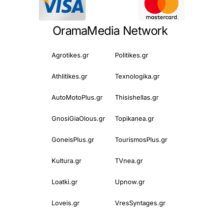
OramaMedia Network
Agrotikes.gr
Politikes.gr
Athlitikes.gr
Texnologika.gr
AutoMotoPlus.gr
Thisishellas.gr
GnosiGiaOlous.gr
Topikanea.gr
GoneisPlus.gr
TourismosPlus.gr
Kultura.gr
TVnea.gr
Loatki.gr
Upnow.gr
Loveis.gr
VresSyntages.gr