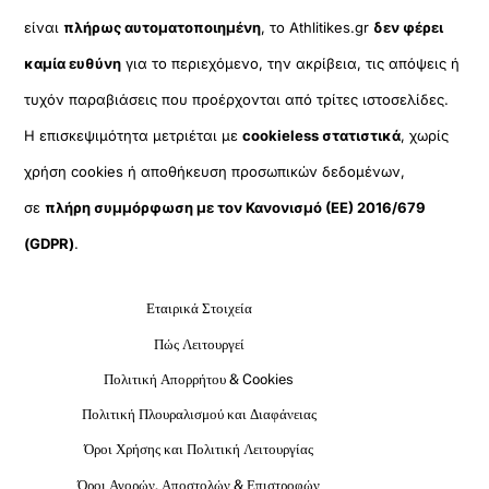
είναι
πλήρως αυτοματοποιημένη
, το Athlitikes.gr
δεν φέρει
καμία ευθύνη
για το περιεχόμενο, την ακρίβεια, τις απόψεις ή
τυχόν παραβιάσεις που προέρχονται από τρίτες ιστοσελίδες.
Η επισκεψιμότητα μετριέται με
cookieless στατιστικά
, χωρίς
χρήση cookies ή αποθήκευση προσωπικών δεδομένων,
σε
πλήρη συμμόρφωση με τον Κανονισμό (ΕΕ) 2016/679
(GDPR)
.
Εταιρικά Στοιχεία
Πώς Λειτουργεί
Πολιτική Απορρήτου & Cookies
Πολιτική Πλουραλισμού και Διαφάνειας
Όροι Χρήσης και Πολιτική Λειτουργίας
Όροι Αγορών, Αποστολών & Επιστροφών