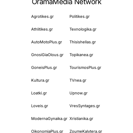
OramaMedia Network
Agrotikes.gr
Politikes.gr
Athlitikes.gr
Texnologika.gr
AutoMotoPlus.gr
Thisishellas.gr
GnosiGiaOlous.gr
Topikanea.gr
GoneisPlus.gr
TourismosPlus.gr
Kultura.gr
TVnea.gr
Loatki.gr
Upnow.gr
Loveis.gr
VresSyntages.gr
ModernaGynaika.gr
Xristianika.gr
OikonomiaPlus.gr
ZoumeKalytera.gr