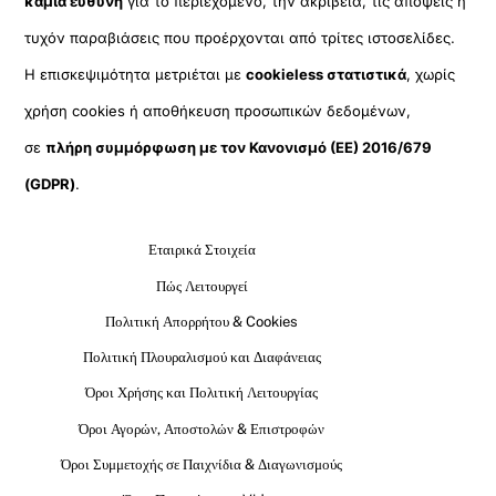
καμία ευθύνη
για το περιεχόμενο, την ακρίβεια, τις απόψεις ή
τυχόν παραβιάσεις που προέρχονται από τρίτες ιστοσελίδες.
Η επισκεψιμότητα μετριέται με
cookieless στατιστικά
, χωρίς
χρήση cookies ή αποθήκευση προσωπικών δεδομένων,
σε
πλήρη συμμόρφωση με τον Κανονισμό (ΕΕ) 2016/679
(GDPR)
.
Εταιρικά Στοιχεία
Πώς Λειτουργεί
Πολιτική Απορρήτου & Cookies
Πολιτική Πλουραλισμού και Διαφάνειας
Όροι Χρήσης και Πολιτική Λειτουργίας
Όροι Αγορών, Αποστολών & Επιστροφών
Όροι Συμμετοχής σε Παιχνίδια & Διαγωνισμούς