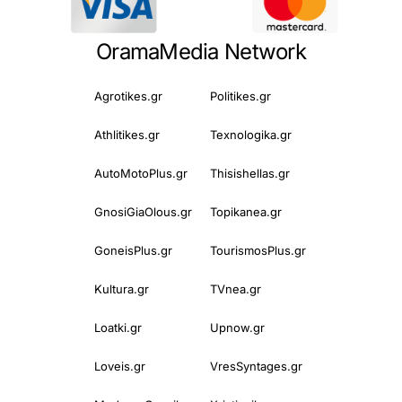
OramaMedia Network
Agrotikes.gr
Politikes.gr
Athlitikes.gr
Texnologika.gr
AutoMotoPlus.gr
Thisishellas.gr
GnosiGiaOlous.gr
Topikanea.gr
GoneisPlus.gr
TourismosPlus.gr
Kultura.gr
TVnea.gr
Loatki.gr
Upnow.gr
Loveis.gr
VresSyntages.gr