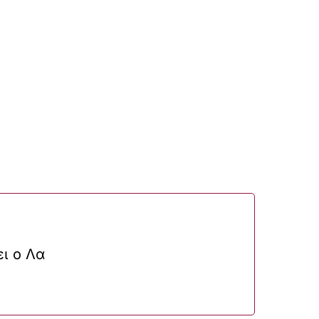
ι ο Λα