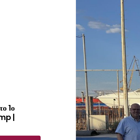
το 1ο
mp |