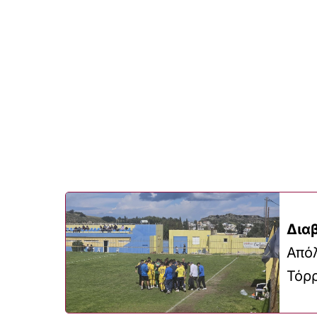
Δια
Απόλ
Τόρρ