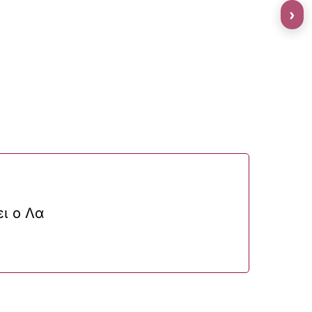
›
ι ο Λα