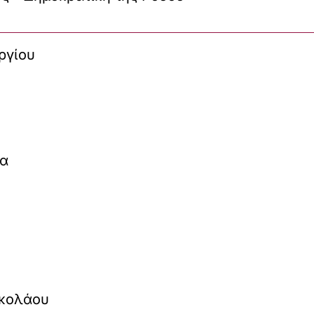
ργίου
έα
ικολάου