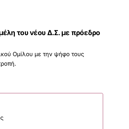
έλη του νέου Δ.Σ. με πρόεδρο
ικού Ομίλου με την ψήφο τους
τροπή.
ες