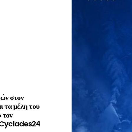
γών στον
ι τα μέλη του
υ τον
| Cyclades24