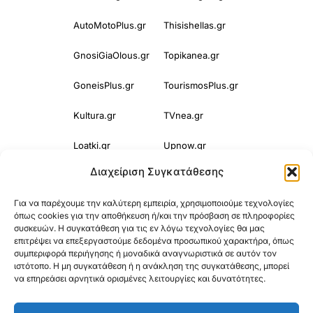
AutoMotoPlus.gr
Thisishellas.gr
GnosiGiaOlous.gr
Topikanea.gr
GoneisPlus.gr
TourismosPlus.gr
Kultura.gr
TVnea.gr
Loatki.gr
Upnow.gr
Διαχείριση Συγκατάθεσης
Loveis.gr
VresSyntages.gr
Για να παρέχουμε την καλύτερη εμπειρία, χρησιμοποιούμε τεχνολογίες
ModernaGynaika.gr
Xristianika.gr
όπως cookies για την αποθήκευση ή/και την πρόσβαση σε πληροφορίες
συσκευών. Η συγκατάθεση για τις εν λόγω τεχνολογίες θα μας
OikonomiaPlus.gr
ZoumeKalytera.gr
επιτρέψει να επεξεργαστούμε δεδομένα προσωπικού χαρακτήρα, όπως
συμπεριφορά περιήγησης ή μοναδικά αναγνωριστικά σε αυτόν τον
Oikotropia.gr
ZoumeSpiti.gr
ιστότοπο. Η μη συγκατάθεση ή η ανάκληση της συγκατάθεσης, μπορεί
να επηρεάσει αρνητικά ορισμένες λειτουργίες και δυνατότητες.
Perepet.gr