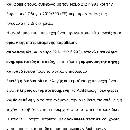
και φορείς τους
, σύμφωνα με τον Νόμο 2121/1993 και την
Ευρωπαϊκή Οδηγία 2019/790 (ΕΕ) περί προστασίας της
πνευματικής ιδιοκτησίας.
Η αναδημοσίευση περιεχομένου πραγματοποιείται
εντός των
ορίων της επιτρεπόμενης παράθεσης
αποσπασμάτων
(άρθρο 19 Ν. 2121/1993),
αποκλειστικά για
ενημερωτικούς σκοπούς
, με αυτόματη
εμφάνιση της πηγής
και συνδέσμου
προς το αρχικό δημοσίευμα.
Επειδή η διαδικασία συλλογής και εμφάνισης περιεχομένου
είναι
πλήρως αυτοματοποιημένη
, το Athlitikes.gr
δεν φέρει
καμία ευθύνη
για το περιεχόμενο, την ακρίβεια, τις απόψεις ή
τυχόν παραβιάσεις που προέρχονται από τρίτες ιστοσελίδες.
Η επισκεψιμότητα μετριέται με
cookieless στατιστικά
, χωρίς
χρήση cookies ή αποθήκευση προσωπικών δεδομένων,