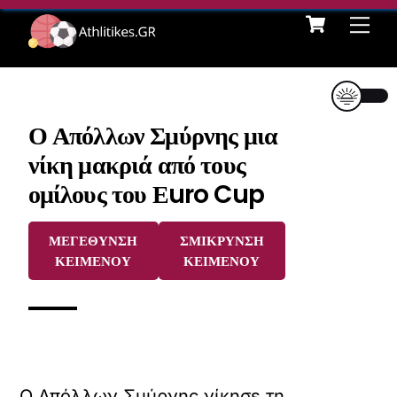
Cart
Skip
Me
to
content
Ο Απόλλων Σμύρνης μια
νίκη μακριά από τους
ομίλους του Εuro Cup
ΜΕΓΕΘΥΝΣΗ
ΣΜΙΚΡΥΝΣΗ
ΚΕΙΜΕΝΟΥ
ΚΕΙΜΕΝΟΥ
Ο Απόλλων Σμύρνης νίκησε τη