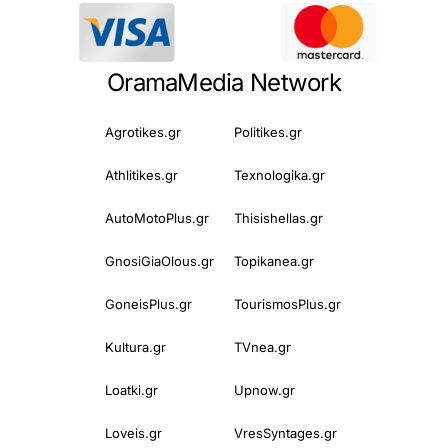
OramaMedia Network
Agrotikes.gr
Politikes.gr
Athlitikes.gr
Texnologika.gr
AutoMotoPlus.gr
Thisishellas.gr
GnosiGiaOlous.gr
Topikanea.gr
GoneisPlus.gr
TourismosPlus.gr
Kultura.gr
TVnea.gr
Loatki.gr
Upnow.gr
Loveis.gr
VresSyntages.gr