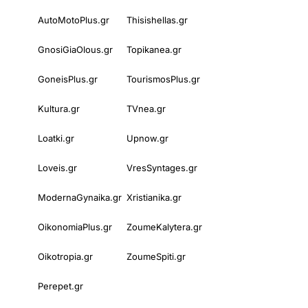
AutoMotoPlus.gr
Thisishellas.gr
GnosiGiaOlous.gr
Topikanea.gr
GoneisPlus.gr
TourismosPlus.gr
Kultura.gr
TVnea.gr
Loatki.gr
Upnow.gr
Loveis.gr
VresSyntages.gr
ModernaGynaika.gr
Xristianika.gr
OikonomiaPlus.gr
ZoumeKalytera.gr
Oikotropia.gr
ZoumeSpiti.gr
Perepet.gr