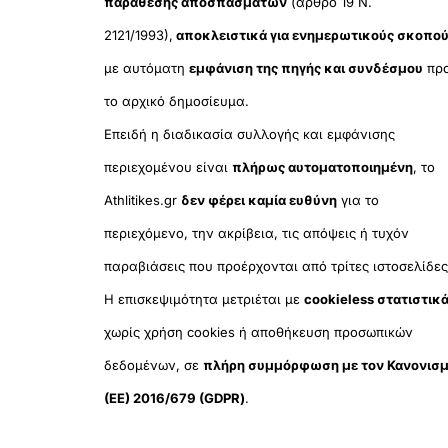
παράθεσης αποσπασμάτων
(άρθρο 19 Ν.
2121/1993),
αποκλειστικά για ενημερωτικούς σκοπο
με αυτόματη
εμφάνιση της πηγής και συνδέσμου
πρ
το αρχικό δημοσίευμα.
Επειδή η διαδικασία συλλογής και εμφάνισης
περιεχομένου είναι
πλήρως αυτοματοποιημένη
, το
Athlitikes.gr
δεν φέρει καμία ευθύνη
για το
περιεχόμενο, την ακρίβεια, τις απόψεις ή τυχόν
παραβιάσεις που προέρχονται από τρίτες ιστοσελίδες
Η επισκεψιμότητα μετριέται με
cookieless στατιστικ
χωρίς χρήση cookies ή αποθήκευση προσωπικών
δεδομένων, σε
πλήρη συμμόρφωση με τον Κανονισ
(ΕΕ) 2016/679 (GDPR)
.