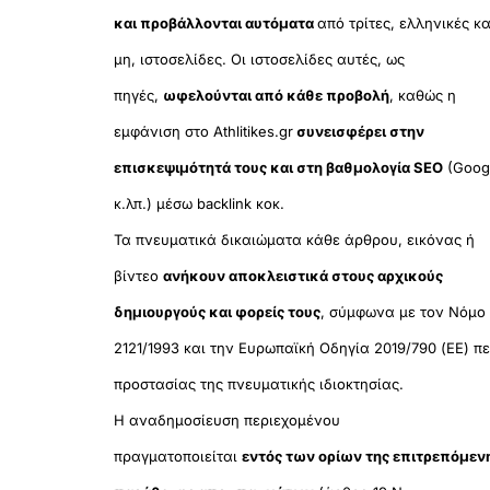
και προβάλλονται αυτόματα
από τρίτες, ελληνικές κα
μη, ιστοσελίδες. Οι ιστοσελίδες αυτές, ως
πηγές,
ωφελούνται από κάθε προβολή
, καθώς η
εμφάνιση στο Athlitikes.gr
συνεισφέρει στην
επισκεψιμότητά τους και στη βαθμολογία SEO
(Goog
κ.λπ.) μέσω backlink κοκ.
Τα πνευματικά δικαιώματα κάθε άρθρου, εικόνας ή
βίντεο
ανήκουν αποκλειστικά στους αρχικούς
δημιουργούς και φορείς τους
, σύμφωνα με τον Νόμο
2121/1993 και την Ευρωπαϊκή Οδηγία 2019/790 (ΕΕ) πε
προστασίας της πνευματικής ιδιοκτησίας.
Η αναδημοσίευση περιεχομένου
πραγματοποιείται
εντός των ορίων της επιτρεπόμεν