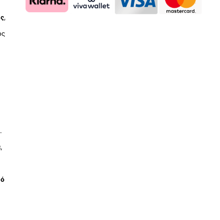
ύς
,
ος
.
ά
,
μό