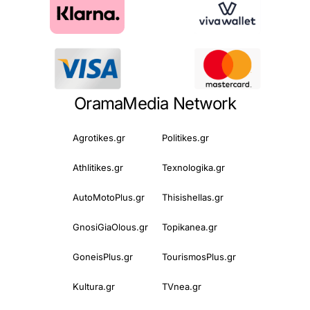
OramaMedia Network
Agrotikes.gr
Politikes.gr
Athlitikes.gr
Texnologika.gr
AutoMotoPlus.gr
Thisishellas.gr
GnosiGiaOlous.gr
Topikanea.gr
GoneisPlus.gr
TourismosPlus.gr
Kultura.gr
TVnea.gr