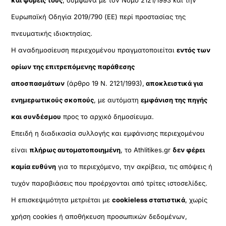
και φορείς τους
, σύμφωνα με τον Νόμο 2121/1993 και την
Ευρωπαϊκή Οδηγία 2019/790 (ΕΕ) περί προστασίας της
πνευματικής ιδιοκτησίας.
Η αναδημοσίευση περιεχομένου πραγματοποιείται
εντός των
ορίων της επιτρεπόμενης παράθεσης
αποσπασμάτων
(άρθρο 19 Ν. 2121/1993),
αποκλειστικά για
ενημερωτικούς σκοπούς
, με αυτόματη
εμφάνιση της πηγής
και συνδέσμου
προς το αρχικό δημοσίευμα.
Επειδή η διαδικασία συλλογής και εμφάνισης περιεχομένου
είναι
πλήρως αυτοματοποιημένη
, το Athlitikes.gr
δεν φέρει
καμία ευθύνη
για το περιεχόμενο, την ακρίβεια, τις απόψεις ή
τυχόν παραβιάσεις που προέρχονται από τρίτες ιστοσελίδες.
Η επισκεψιμότητα μετριέται με
cookieless στατιστικά
, χωρίς
χρήση cookies ή αποθήκευση προσωπικών δεδομένων,