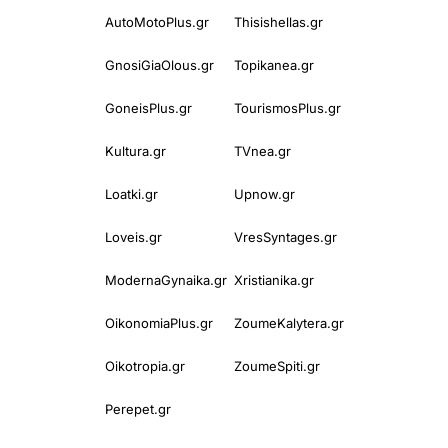
AutoMotoPlus.gr
Thisishellas.gr
GnosiGiaOlous.gr
Topikanea.gr
GoneisPlus.gr
TourismosPlus.gr
Kultura.gr
TVnea.gr
Loatki.gr
Upnow.gr
Loveis.gr
VresSyntages.gr
ModernaGynaika.gr
Xristianika.gr
OikonomiaPlus.gr
ZoumeKalytera.gr
Oikotropia.gr
ZoumeSpiti.gr
Perepet.gr