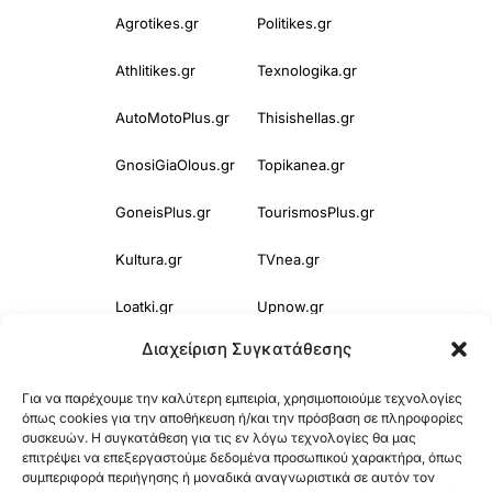
Agrotikes.gr
Politikes.gr
Athlitikes.gr
Texnologika.gr
AutoMotoPlus.gr
Thisishellas.gr
GnosiGiaOlous.gr
Topikanea.gr
GoneisPlus.gr
TourismosPlus.gr
Kultura.gr
TVnea.gr
Loatki.gr
Upnow.gr
Διαχείριση Συγκατάθεσης
Loveis.gr
VresSyntages.gr
Για να παρέχουμε την καλύτερη εμπειρία, χρησιμοποιούμε τεχνολογίες
ModernaGynaika.gr
Xristianika.gr
όπως cookies για την αποθήκευση ή/και την πρόσβαση σε πληροφορίες
συσκευών. Η συγκατάθεση για τις εν λόγω τεχνολογίες θα μας
OikonomiaPlus.gr
ZoumeKalytera.gr
επιτρέψει να επεξεργαστούμε δεδομένα προσωπικού χαρακτήρα, όπως
συμπεριφορά περιήγησης ή μοναδικά αναγνωριστικά σε αυτόν τον