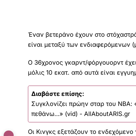
Έναν βετεράνο έχουν στο στόχαστρό
είναι μεταξύ των ενδιαφερόμενων (μ
Ο 36χρονος γκαρντ/φόργουορντ έχει
μόλις 10 εκατ. από αυτά είναι εγγυη
Διαβάστε επίσης:
Συγκλονίζει πρώην σταρ του ΝΒΑ:
πεθάνω…» (vid) - AllAboutARIS.gr
Οι Κινγκς εξετάζουν το ενδεχόμενο