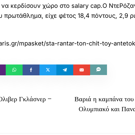
να κερδίσουν χώρο στο salary cap.Ο ΝτεΡόζαν
υ πρωτάθλημα, είχε φέτος 18,4 πόντους, 2,9 ρ
taris.gr/mpasket/sta-rantar-ton-chit-toy-ante
Όλιβερ Γκλάσνερ –
Βαριά η καμπάνα του
Ολυμπιακό και Παναθ