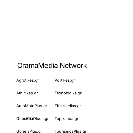
OramaMedia Network
Agrotikes.gr
Politikes.gr
Athlitikes.gr
Texnologika.gr
AutoMotoPlus.gr
Thisishellas.gr
GnosiGiaOlous.gr
Topikanea.gr
GoneisPlus.gr
TourismosPlus.gr