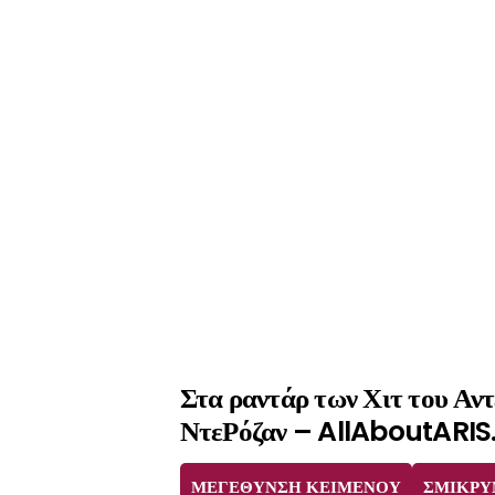
Στα ραντάρ των Χιτ του Αν
ΝτεΡόζαν – AllAboutARIS
ΜΕΓΕΘΥΝΣΗ ΚΕΙΜΕΝΟΥ
ΣΜΙΚΡΥ