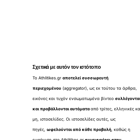
Σχετικά με αυτόν τον ιστότοπο
Το Athlitikes.gr
αποτελεί συσσωρευτή
περιεχομένου
(aggregator), ως εκ τούτου τα άρθρα,
εικόνες και τυχόν ενσωματωμένα βίντεο
συλλέγοντα
και προβάλλονται αυτόματα
από τρίτες, ελληνικές κα
μη, ιστοσελίδες. Οι ιστοσελίδες αυτές, ως
πηγές,
ωφελούνται από κάθε προβολή
, καθώς η
εμφάνιση στο Athlitikes.gr
συνεισφέρει στην