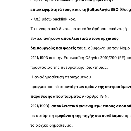
επισκεψιμότητά τους και στη βαθμολογία SEO
(Goog
κ.λπ.) μέσω backlink κοκ.
Τα πνευματικά δικαιώματα κάθε άρθρου, εικόνας ή
βίντεο
ανήκουν αποκλειστικά στους αρχικούς
δημιουργούς και φορείς τους
, σύμφωνα με τον Νόμο
2121/1993 και την Ευρωπαϊκή Οδηγία 2019/790 (ΕΕ) πε
προστασίας της πνευματικής ιδιοκτησίας.
Η αναδημοσίευση περιεχομένου
πραγματοποιείται
εντός των ορίων της επιτρεπόμεν
παράθεσης αποσπασμάτων
(άρθρο 19 Ν.
2121/1993),
αποκλειστικά για ενημερωτικούς σκοπο
με αυτόματη
εμφάνιση της πηγής και συνδέσμου
πρ
το αρχικό δημοσίευμα.