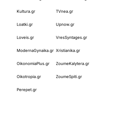
Kultura.gr
TVnea.gr
Loatki.gr
Upnow.gr
Loveis.gr
VresSyntages.gr
ModernaGynaika.gr
Xristianika.gr
OikonomiaPlus.gr
ZoumeKalytera.gr
Oikotropia.gr
ZoumeSpiti.gr
Perepet.gr