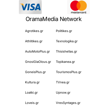
OramaMedia Network
Agrotikes.gr
Politikes.gr
Athlitikes.gr
Texnologika.gr
AutoMotoPlus.gr
Thisishellas.gr
GnosiGiaOlous.gr
Topikanea.gr
GoneisPlus.gr
TourismosPlus.gr
Kultura.gr
TVnea.gr
Loatki.gr
Upnow.gr
Loveis.gr
VresSyntages.gr