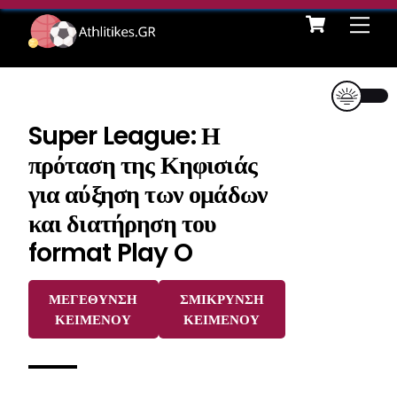
Cart
Skip
Me
to
content
Super League: Η
πρόταση της Κηφισιάς
για αύξηση των ομάδων
και διατήρηση του
format Play O
ΜΕΓΕΘΥΝΣΗ
ΣΜΙΚΡΥΝΣΗ
ΚΕΙΜΕΝΟΥ
ΚΕΙΜΕΝΟΥ