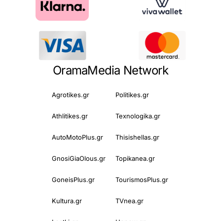
OramaMedia Network
Agrotikes.gr
Politikes.gr
Athlitikes.gr
Texnologika.gr
AutoMotoPlus.gr
Thisishellas.gr
GnosiGiaOlous.gr
Topikanea.gr
GoneisPlus.gr
TourismosPlus.gr
Kultura.gr
TVnea.gr