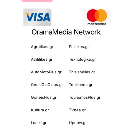
OramaMedia Network
Agrotikes.gr
Politikes.gr
Athlitikes.gr
Texnologika.gr
AutoMotoPlus.gr
Thisishellas.gr
GnosiGiaOlous.gr
Topikanea.gr
GoneisPlus.gr
TourismosPlus.gr
Kultura.gr
TVnea.gr
Loatki.gr
Upnow.gr