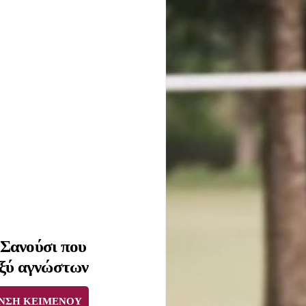
 Σανούσι που
αξύ αγνώστων
ΝΣΗ ΚΕΙΜΕΝΟΥ