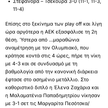
Στεφάνοβα – Τσεκούρα 3-0 (11-1, 11-3,
11-4)
Επίσης στο ξεκίνημα των play off και λίγη
ώρα αργότερα η ΑΕΚ εξασφάλισε τη 2η
θέση. Ύστερα από …μαραθώνια
αναμέτρηση με τον Ολυμπιακό, που
κράτησε κοντά στις 4 ώρες, πήρε τη νίκη
με 4-3 και σε συνδυασμό με τη
βαθμολογία από την κανονική διάρκεια
έφτασε στο ασημένιο μετάλλιο. Στο
καθοριστικό διπλό η Έλενα Ζαχάρια και
η Μαλαματένια Παπαδημητρίου νίκησαν
με 3-1 σετ τις Μαργαρίτα Πεσότσκα/