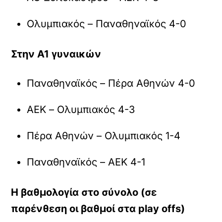
Ολυμπιακός – Παναθηναϊκός 4-0
Στην Α1 γυναικών
Παναθηναϊκός – Πέρα Αθηνών 4-0
ΑΕΚ – Ολυμπιακός 4-3
Πέρα Αθηνών – Ολυμπιακός 1-4
Παναθηναϊκός – ΑΕΚ 4-1
Η βαθμολογία στο σύνολο (σε
παρένθεση οι βαθμοί στα play offs)