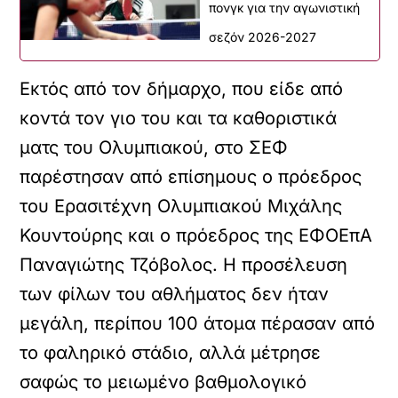
πονγκ για την αγωνιστική
σεζόν 2026-2027
Εκτός από τον δήμαρχο, που είδε από
κοντά τον γιο του και τα καθοριστικά
ματς του Ολυμπιακού, στο ΣΕΦ
παρέστησαν από επίσημους ο πρόεδρος
του Ερασιτέχνη Ολυμπιακού Μιχάλης
Κουντούρης και ο πρόεδρος της ΕΦΟΕπΑ
Παναγιώτης Τζόβολος. Η προσέλευση
των φίλων του αθλήματος δεν ήταν
μεγάλη, περίπου 100 άτομα πέρασαν από
το φαληρικό στάδιο, αλλά μέτρησε
σαφώς το μειωμένο βαθμολογικό