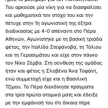
Του αρκούσε μία νίκη για να διασφαλίσει
και μαθηματικά τον στόχο του και την
πέτυχε στην 1η αγωνιστική της έξτρα
διαδικασίας με 4-0 απέναντι στο Πέρα
Αθηνών. Αγωνίστηκε με τη βασική τριάδα
φέτος, την Ιταλίδα Στεφάνοβα, τη Τόλιου
και τη Γερασιμάτου και είχε στον πάγκο
τον Νίκο Ζέρβα. Στη σύνθεση της ομάδας
ήταν και φέτος η Σλοβένα Άνα Τοφάντ,
ενώ συμμετοχή είχε και η Βασιλική
Τζίμου. Το Πέρα διεκδίκησε πράγματα
στα τρία πρώτα ατομικά ματς και έδειξε
με την εμφάνισή του ότι δίκαια πήρε