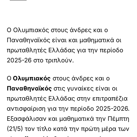
Ο Ολυμπιακός στους άνδρες και ο
Παναθηναϊκός είναι και μαθηματικά οι
πρωταθλητές Ελλάδας για την περίοδο
2025-26 στο τριπλούν.
Ο
Ολυμπιακός
στους άνδρες και ο
Παναθηναϊκός
στις γυναίκες είναι οι
πρωταθλητές Ελλάδας στην επιτραπέζια
αντισφαίριση για την περίοδο 2025-2026.
Εξασφάλισαν και μαθηματικά την Πέμπτη
(21/5) τον τίτλο κατά την πρώτη μέρα των