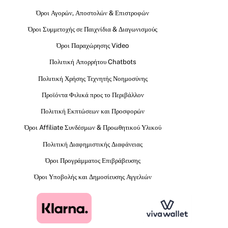
Όροι Αγορών, Αποστολών & Επιστροφών
Όροι Συμμετοχής σε Παιχνίδια & Διαγωνισμούς
Όροι Παραχώρησης Video
Πολιτική Απορρήτου Chatbots
Πολιτική Χρήσης Τεχνητής Νοημοσύνης
Προϊόντα Φιλικά προς το Περιβάλλον
Πολιτική Εκπτώσεων και Προσφορών
Όροι Affiliate Συνδέσμων & Προωθητικού Υλικού
Πολιτική Διαφημιστικής Διαφάνειας
Όροι Προγράμματος Επιβράβευσης
Όροι Υποβολής και Δημοσίευσης Αγγελιών