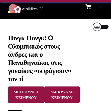
Cart
Skip
Me
to
content
Πινγκ Πονγκ: O
Ολυμπιακός στους
άνδρες και ο
Παναθηναϊκός στις
γυναίκες «σφράγισαν»
τον τί
ΜΕΓΕΘΥΝΣΗ
ΣΜΙΚΡΥΝΣΗ
ΚΕΙΜΕΝΟΥ
ΚΕΙΜΕΝΟΥ