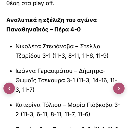
θέση στα play off.
Αναλυτικά η εξέλιξη του αγώνα
Παναθηναϊκός – Πέρα 4-0
Νικολέτα Στεφάνοβα – Στέλλα
Τζαρίδου 3-1 (11-3, 8-11, 11-6, 11-9)
Ιωάννα Γερασιμάτου – Δήμητρα-
Θωμαΐς Τσεκούρα 3-1 (11-3, 14-16, 11-
‹
›
3, 11-7)
Κατερίνα Τόλιου – Μαρία Γιόβκοβα 3-
2 (11-3, 6-11, 8-11, 11-7, 11-6)