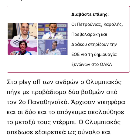
Διαβάστε επίσης:
Oι Πετρούνιας, Καραλής,
Πρεβολαράκη και
Δράκου στηρίζουν την
ΕΟΕ για τη δημιουργία
ξενώνων στο ΟΑΚΑ
Στα play off των ανδρών ο Ολυμπιακός
πήγε με προβάδισμα δύο βαθμών από
τον 2ο Παναθηναϊκό. Άρχισαν νικηφόρα
και οι δύο και το απόγευμα ακολούθησε
το μεταξύ τους ντέρμπι. Ο Ολυμπιακός
απέδωσε εξαιρετικά ως σύνολο και