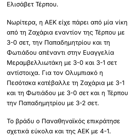
Ελισάβετ Τέρπου.
Νωρίτερα, η ΑΕΚ είχε πάρει από μία νίκη
από τη Ζαχάρια εναντίον της Τέρπου με
3-0 σετ, την Παπαδημητρίου και τη
Φωτιάδου απέναντι στην Ευαγγελία
Μεραμβελλιωτάκη με 3-0 και 3-1 σετ
αντίστοιχα. Για τον Ολυμπιακό η
Πεσότσκα κατέβαλλε τη Ζαχάρια με 3-1
και τη Φωτιάδου με 3-0 σετ και η Τέρπου
την Παπαδημητρίου με 3-2 σετ.
Το βράδυ ο Παναθηναϊκός επικράτησε
σχετικά εύκολα και της ΑΕΚ με 4-1.