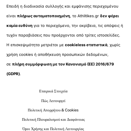
Επειδή η διαδικασία συλλογής και εμφάνισης περιεχομένου
είναι
πλήρως αυτοματοποιημένη
, το Athlitikes.gr
δεν φέρει
καμία ευθύνη
για το περιεχόμενο, την ακρίβεια, τις απόψεις ή
τυχόν παραβιάσεις που προέρχονται από τρίτες ιστοσελίδες.
Η επισκεψιμότητα μετριέται με
cookieless στατιστικά
, χωρίς
χρήση cookies ή αποθήκευση προσωπικών δεδομένων,
σε
πλήρη συμμόρφωση με τον Κανονισμό (ΕΕ) 2016/679
(GDPR)
.
Εταιρικά Στοιχεία
Πώς Λειτουργεί
Πολιτική Απορρήτου & Cookies
Πολιτική Πλουραλισμού και Διαφάνειας
Όροι Χρήσης και Πολιτική Λειτουργίας