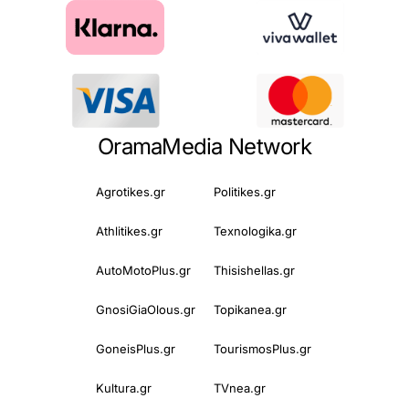
OramaMedia Network
Agrotikes.gr
Politikes.gr
Athlitikes.gr
Texnologika.gr
AutoMotoPlus.gr
Thisishellas.gr
GnosiGiaOlous.gr
Topikanea.gr
GoneisPlus.gr
TourismosPlus.gr
Kultura.gr
TVnea.gr