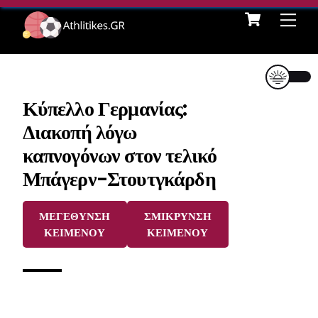
Cart
Skip
Me
to
content
Κύπελλο Γερμανίας:
Διακοπή λόγω
καπνογόνων στον τελικό
Μπάγερν-Στουτγκάρδη
ΜΕΓΕΘΥΝΣΗ
ΣΜΙΚΡΥΝΣΗ
ΚΕΙΜΕΝΟΥ
ΚΕΙΜΕΝΟΥ