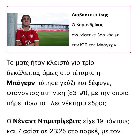
Διαβάστε επίσης:
Ο Καρανδρίκας
αγωνίστηκε βασικός με
την Κ19 της Μπάγερν
Το ματς ήταν κλειστό για τρία
δεκάλεπτα, όμως στο τέταρτο η
Μπάγερν
πάτησε γκάζι και ξέφυγε,
φτάνοντας στη νίκη (83-91), με την οποία
πήρε πίσω το πλεονέκτημα έδρας.
Ο
Νέναντ Ντιμιτρίγεβιτς
είχε 19 πόντους
και 7 ασίστ σε 23:25 στο παρκέ, με τον