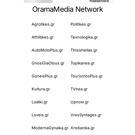
OramaMedia Network
Agrotikes.gr
Politikes.gr
Athlitikes.gr
Texnologika.gr
AutoMotoPlus.gr
Thisishellas.gr
GnosiGiaOlous.gr
Topikanea.gr
GoneisPlus.gr
TourismosPlus.gr
Kultura.gr
TVnea.gr
Loatki.gr
Upnow.gr
Loveis.gr
VresSyntages.gr
ModernaGynaika.gr
Xristianika.gr