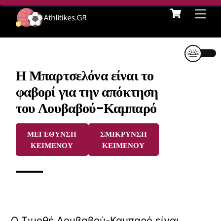
Cart
Skip
Me
to
content
Η Μπαρτσελόνα είναι το
φαβορί για την απόκτηση
του Λουβαβού-Καμπαρό
ΜΕΓΕΘΥΝΣΗ
ΣΜΙΚΡΥΝΣΗ
ΚΕΙΜΕΝΟΥ
ΚΕΙΜΕΝΟΥ
Ο Τιμοθέ Λουβαβού-Καμπαρό είναι