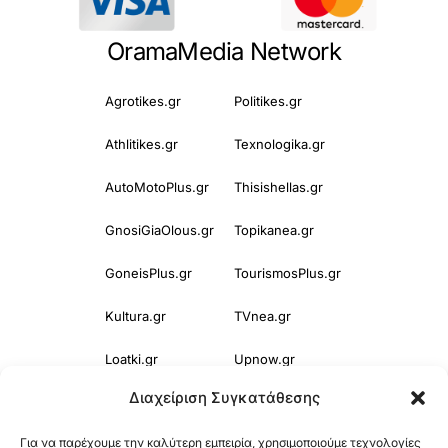
OramaMedia Network
Agrotikes.gr
Politikes.gr
Athlitikes.gr
Texnologika.gr
AutoMotoPlus.gr
Thisishellas.gr
GnosiGiaOlous.gr
Topikanea.gr
GoneisPlus.gr
TourismosPlus.gr
Kultura.gr
TVnea.gr
Loatki.gr
Upnow.gr
Διαχείριση Συγκατάθεσης
Loveis.gr
VresSyntages.gr
Για να παρέχουμε την καλύτερη εμπειρία, χρησιμοποιούμε τεχνολογίες
ModernaGynaika.gr
Xristianika.gr