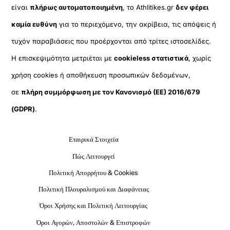
είναι
πλήρως αυτοματοποιημένη
, το Athlitikes.gr
δεν φέρει
καμία ευθύνη
για το περιεχόμενο, την ακρίβεια, τις απόψεις ή
τυχόν παραβιάσεις που προέρχονται από τρίτες ιστοσελίδες.
Η επισκεψιμότητα μετριέται με
cookieless στατιστικά
, χωρίς
χρήση cookies ή αποθήκευση προσωπικών δεδομένων,
σε
πλήρη συμμόρφωση με τον Κανονισμό (ΕΕ) 2016/679
(GDPR)
.
Εταιρικά Στοιχεία
Πώς Λειτουργεί
Πολιτική Απορρήτου & Cookies
Πολιτική Πλουραλισμού και Διαφάνειας
Όροι Χρήσης και Πολιτική Λειτουργίας
Όροι Αγορών, Αποστολών & Επιστροφών