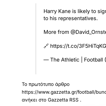
Harry Kane is likely to s
to his representatives.
More from @David_Ornste
🔗 https://t.co/3F5HiTqK
— The Athletic | Footbal
Το πρωτότυπο άρθρο
https://www.gazzetta.gr/football/bu
ανήκει στο
Gazzetta RSS
.