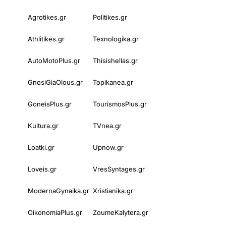
Agrotikes.gr
Politikes.gr
Athlitikes.gr
Texnologika.gr
AutoMotoPlus.gr
Thisishellas.gr
GnosiGiaOlous.gr
Topikanea.gr
GoneisPlus.gr
TourismosPlus.gr
Kultura.gr
TVnea.gr
Loatki.gr
Upnow.gr
Loveis.gr
VresSyntages.gr
ModernaGynaika.gr
Xristianika.gr
OikonomiaPlus.gr
ZoumeKalytera.gr