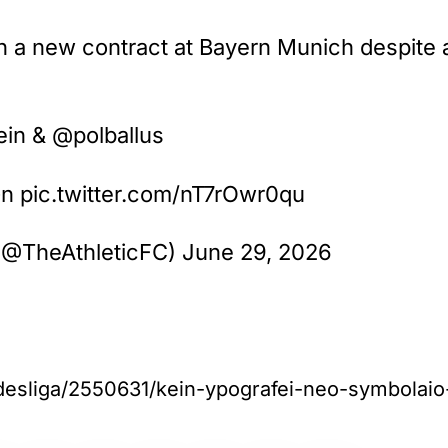
ign a new contract at Bayern Munich despite
in & @polballus
Gn pic.twitter.com/nT7rOwr0qu
l (@TheAthleticFC) June 29, 2026
ndesliga/2550631/kein-ypografei-neo-symbolai