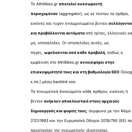
Το Athlitikes.gr
αποτελεί συσσωρευτή
περιεχομένου
(aggregator), ως εκ τούτου τα άρθρα,
εικόνες και τυχόν ενσωματωμένα βίντεο
συλλέγοντα
και προβάλλονται αυτόματα
από τρίτες, ελληνικές κα
μη, ιστοσελίδες. Οι ιστοσελίδες αυτές, ως
πηγές,
ωφελούνται από κάθε προβολή
, καθώς η
εμφάνιση στο Athlitikes.gr
συνεισφέρει στην
επισκεψιμότητά τους και στη βαθμολογία SEO
(Goog
κ.λπ.) μέσω backlink κοκ.
Τα πνευματικά δικαιώματα κάθε άρθρου, εικόνας ή
βίντεο
ανήκουν αποκλειστικά στους αρχικούς
δημιουργούς και φορείς τους
, σύμφωνα με τον Νόμο
2121/1993 και την Ευρωπαϊκή Οδηγία 2019/790 (ΕΕ) πε
προστασίας της πνευματικής ιδιοκτησίας.