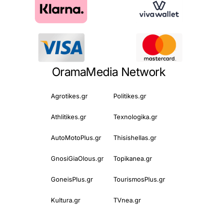
OramaMedia Network
Agrotikes.gr
Politikes.gr
Athlitikes.gr
Texnologika.gr
AutoMotoPlus.gr
Thisishellas.gr
GnosiGiaOlous.gr
Topikanea.gr
GoneisPlus.gr
TourismosPlus.gr
Kultura.gr
TVnea.gr