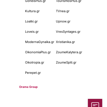
GoneisPlus.gr
TourismosPlus.gr
Kultura.gr
TVnea.gr
Loatki.gr
Upnow.gr
Loveis.gr
VresSyntages.gr
ModernaGynaika.gr
Xristianika.gr
OikonomiaPlus.gr
ZoumeKalytera.gr
Oikotropia.gr
ZoumeSpiti.gr
Perepet.gr
© 2025
Orama Group
(Orama Group Μ.Ι.Κ.Ε.) | Α.Φ.Μ. 801086294 –
Δ.Ο.Υ. ΚΕΦΟΔΕ Αττικής | Γ.Ε.ΜΗ 148748903000 | Έδρα: Αθήνα,
Ελλάδα |