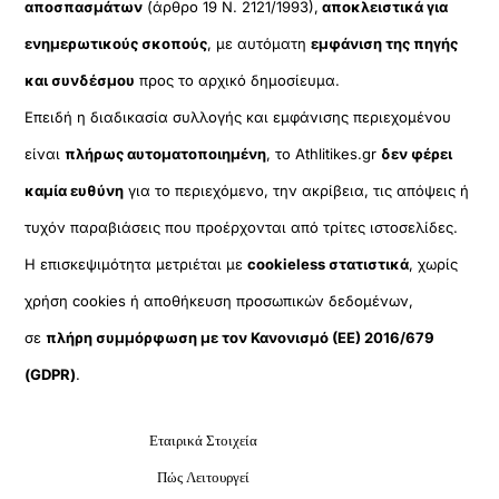
αποσπασμάτων
(άρθρο 19 Ν. 2121/1993),
αποκλειστικά για
ενημερωτικούς σκοπούς
, με αυτόματη
εμφάνιση της πηγής
και συνδέσμου
προς το αρχικό δημοσίευμα.
Επειδή η διαδικασία συλλογής και εμφάνισης περιεχομένου
είναι
πλήρως αυτοματοποιημένη
, το Athlitikes.gr
δεν φέρει
καμία ευθύνη
για το περιεχόμενο, την ακρίβεια, τις απόψεις ή
τυχόν παραβιάσεις που προέρχονται από τρίτες ιστοσελίδες.
Η επισκεψιμότητα μετριέται με
cookieless στατιστικά
, χωρίς
χρήση cookies ή αποθήκευση προσωπικών δεδομένων,
σε
πλήρη συμμόρφωση με τον Κανονισμό (ΕΕ) 2016/679
(GDPR)
.
Εταιρικά Στοιχεία
Πώς Λειτουργεί