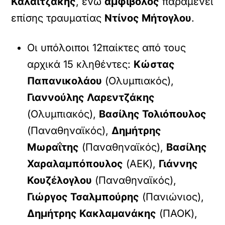
Καλαϊτζάκης
, ενώ
αμφίβολος
παραμένει
επίσης τραυματίας
Ντίνος Μήτογλου
.
Οι υπόλοιποι 12παίκτες από τους
αρχικά 15 κληθέντες:
Κώστας
Παπανικολάου
(Ολυμπιακός),
Γιαννούλης Λαρεντζάκης
(Ολυμπιακός),
Βασίλης Τολιόπουλος
(Παναθηναϊκός),
Δημήτρης
Μωραΐτης
(Παναθηναϊκός),
Βασίλης
Χαραλαμπόπουλος
(ΑΕΚ),
Γιάννης
Κουζέλογλου
(Παναθηναϊκός),
Γιώργος Τσαλμπούρης
(Πανιώνιος),
Δημήτρης Κακλαμανάκης
(ΠΑΟΚ),