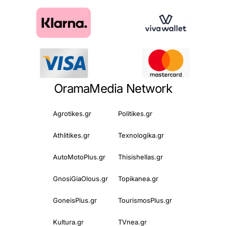
OramaMedia Network
Agrotikes.gr
Politikes.gr
Athlitikes.gr
Texnologika.gr
AutoMotoPlus.gr
Thisishellas.gr
GnosiGiaOlous.gr
Topikanea.gr
GoneisPlus.gr
TourismosPlus.gr
Kultura.gr
TVnea.gr