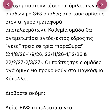
‹
›
θα σχηματιστούν τέσσερις όμιλοι των έξι
ομάδων με 3+3 ομάδες από τους ομίλους
στον α’ γύρο (μεταφορά
αποτελεσμάτων). Καθεμία ομάδα θα
αντιμετωπίσει εντός-εκτός έδρας τις
“νέες” τρεις σε τρία “παράθυρα”
(24/8/26-1/9/26, 23/11/26-1/12/26 &
22/2/27-2/3/27). Οι πρώτες τρεις ομάδες
ανά όμιλο θα προκριθούν στο Παγκόσμιο
Κύπελλο.
Διαβάστε ακόμη:
Δείτε
ΕΔΩ
τα τελευταία νέα