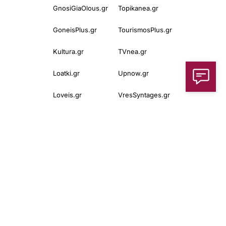
GnosiGiaOlous.gr
Topikanea.gr
GoneisPlus.gr
TourismosPlus.gr
Kultura.gr
TVnea.gr
Loatki.gr
Upnow.gr
Loveis.gr
VresSyntages.gr
ModernaGynaika.gr
Xristianika.gr
OikonomiaPlus.gr
ZoumeKalytera.gr
Oikotropia.gr
ZoumeSpiti.gr
Perepet.gr
© 2025
Orama Group
(Orama Group Μ.Ι.Κ.Ε.) | Α.Φ.Μ. 801086294 –