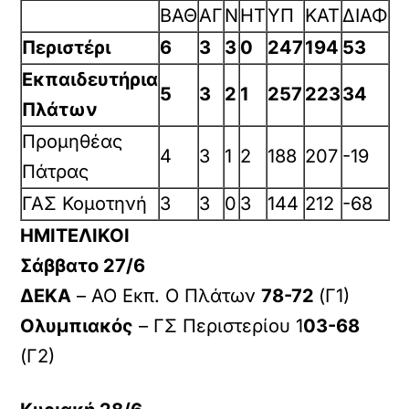
ΒΑΘ
ΑΓ
Ν
ΗΤ
ΥΠ
ΚΑΤ
ΔΙΑΦ
Περιστέρι
6
3
3
0
247
194
53
Εκπαιδευτήρια
5
3
2
1
257
223
34
Πλάτων
Προμηθέας
4
3
1
2
188
207
-19
Πάτρας
ΓΑΣ Κομοτηνή
3
3
0
3
144
212
-68
ΗΜΙΤΕΛΙΚΟΙ
Σάββατο 27/6
ΔΕΚΑ
– ΑΟ Εκπ. Ο Πλάτων
78-72
(Γ1)
Ολυμπιακός
– ΓΣ Περιστερίου 1
03-68
(Γ2)