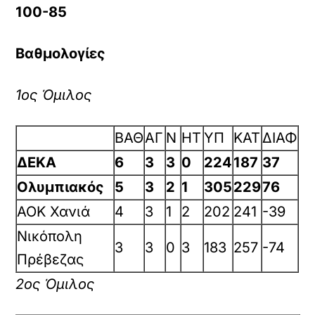
100-85
Βαθμολογίες
1ος Όμιλος
ΒΑΘ
ΑΓ
Ν
ΗΤ
ΥΠ
ΚΑΤ
ΔΙΑΦ
ΔΕΚΑ
6
3
3
0
224
187
37
Ολυμπιακός
5
3
2
1
305
229
76
ΑΟΚ Χανιά
4
3
1
2
202
241
-39
Νικόπολη
3
3
0
3
183
257
-74
Πρέβεζας
2ος Όμιλος