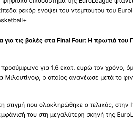
ο ψηφιακό οικοσύστημα της EuroLeague φτάνει
ίπεδα ρεκόρ ενόψει του ντεμπούτου του Euro
sketball+
 για τις βολές στα Final Four: Η πρωτιά το
 προσύμφωνο για 1,6 εκατ. ευρώ τον χρόνο, ό
 Μιλουτίνοφ, ο οποίος ανανέωσε μετά το φιν
τη στιγμή που ολοκληρώθηκε ο τελικός, στην Ι
εμφάνισή του στη μεγαλύτερη σκηνή της EuroL