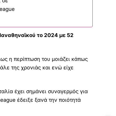
 σε
league
υ Παναθηναϊκού το 2024 με 52
μως η περίπτωση του μοιάζει κάπως
άλε της χρονιάς και ενώ είχε
ταλία έχει σημάνει συναγερμός για
eague έδειξε ξανά την ποιότητά