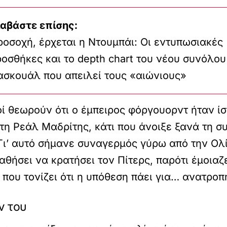
ιαβάστε επίσης:
οσοχή, έρχεται η Ντουμπάι: Οι εντυπωσιακές
οσθήκες και το depth chart του νέου συνόλου
ασκουάλ που απειλεί τους «αιώνιους»
ί θεωρούν ότι ο έμπειρος φόργουορντ ήταν ίσ
τη Ρεάλ Μαδρίτης, κάτι που άνοιξε ξανά τη συ
ι’ αυτό σήμανε συναγερμός γύρω από την Ολίμ
ήσει να κρατήσει τον Πίτερς, παρότι έμοιαζε 
, που τονίζει ότι η υπόθεση πάει για… ανατροπ
ν του