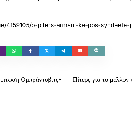
ue/4159105/o-piters-armani-ke-pos-syndeete-pe
ρίπτωση Ομπράντοβιτς»
Πίτερς για το μέλλον 