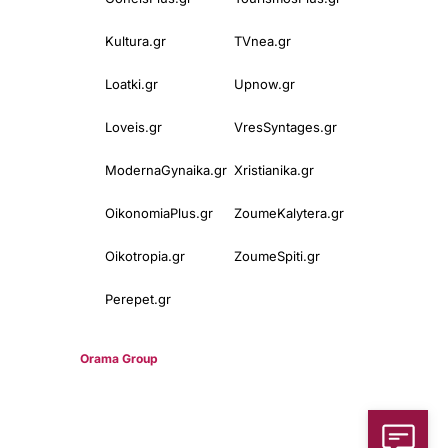
Kultura.gr
TVnea.gr
Loatki.gr
Upnow.gr
Loveis.gr
VresSyntages.gr
ModernaGynaika.gr
Xristianika.gr
OikonomiaPlus.gr
ZoumeKalytera.gr
Oikotropia.gr
ZoumeSpiti.gr
Perepet.gr
© 2025
Orama Group
(Orama Group Μ.Ι.Κ.Ε.) | Α.Φ.Μ. 801086294 –
Δ.Ο.Υ. ΚΕΦΟΔΕ Αττικής | Γ.Ε.ΜΗ 148748903000 | Έδρα: Αθήνα,
Ελλάδα |