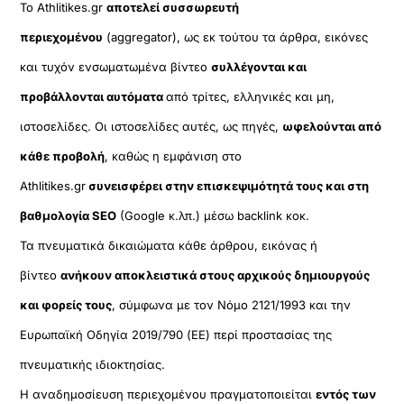
Το Athlitikes.gr
αποτελεί συσσωρευτή
περιεχομένου
(aggregator), ως εκ τούτου τα άρθρα, εικόνες
και τυχόν ενσωματωμένα βίντεο
συλλέγονται και
προβάλλονται αυτόματα
από τρίτες, ελληνικές και μη,
ιστοσελίδες. Οι ιστοσελίδες αυτές, ως πηγές,
ωφελούνται από
κάθε προβολή
, καθώς η εμφάνιση στο
Athlitikes.gr
συνεισφέρει στην επισκεψιμότητά τους και στη
βαθμολογία SEO
(Google κ.λπ.) μέσω backlink κοκ.
Τα πνευματικά δικαιώματα κάθε άρθρου, εικόνας ή
βίντεο
ανήκουν αποκλειστικά στους αρχικούς δημιουργούς
και φορείς τους
, σύμφωνα με τον Νόμο 2121/1993 και την
Ευρωπαϊκή Οδηγία 2019/790 (ΕΕ) περί προστασίας της
πνευματικής ιδιοκτησίας.
Η αναδημοσίευση περιεχομένου πραγματοποιείται
εντός των