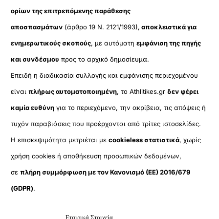
ορίων της επιτρεπόμενης παράθεσης
αποσπασμάτων
(άρθρο 19 Ν. 2121/1993),
αποκλειστικά για
ενημερωτικούς σκοπούς
, με αυτόματη
εμφάνιση της πηγής
και συνδέσμου
προς το αρχικό δημοσίευμα.
Επειδή η διαδικασία συλλογής και εμφάνισης περιεχομένου
είναι
πλήρως αυτοματοποιημένη
, το Athlitikes.gr
δεν φέρει
καμία ευθύνη
για το περιεχόμενο, την ακρίβεια, τις απόψεις ή
τυχόν παραβιάσεις που προέρχονται από τρίτες ιστοσελίδες.
Η επισκεψιμότητα μετριέται με
cookieless στατιστικά
, χωρίς
χρήση cookies ή αποθήκευση προσωπικών δεδομένων,
σε
πλήρη συμμόρφωση με τον Κανονισμό (ΕΕ) 2016/679
(GDPR)
.
Εταιρικά Στοιχεία