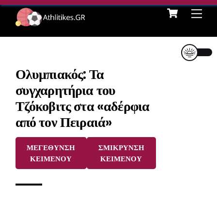
Cart
Skip
Me
to
content
Ολυμπιακός: Τα
συγχαρητήρια του
Τζόκοβιτς στα «αδέρφια
από τον Πειραιά»
ΜΕΓΕΘΥΝΣΗ
ΣΜΙΚΡΥΝΣΗ
ΚΕΙΜΕΝΟΥ
ΚΕΙΜΕΝΟΥ