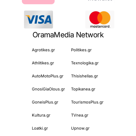
OramaMedia Network
Agrotikes.gr
Politikes.gr
Athlitikes.gr
Texnologika.gr
AutoMotoPlus.gr
Thisishellas.gr
GnosiGiaOlous.gr
Topikanea.gr
GoneisPlus.gr
TourismosPlus.gr
Kultura.gr
TVnea.gr
Loatki.gr
Upnow.gr