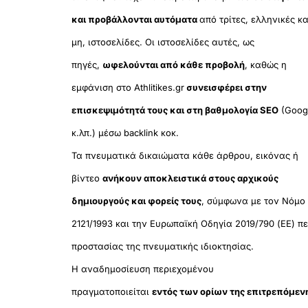
και προβάλλονται αυτόματα
από τρίτες, ελληνικές κα
μη, ιστοσελίδες. Οι ιστοσελίδες αυτές, ως
πηγές,
ωφελούνται από κάθε προβολή
, καθώς η
εμφάνιση στο Athlitikes.gr
συνεισφέρει στην
επισκεψιμότητά τους και στη βαθμολογία SEO
(Goog
κ.λπ.) μέσω backlink κοκ.
Τα πνευματικά δικαιώματα κάθε άρθρου, εικόνας ή
βίντεο
ανήκουν αποκλειστικά στους αρχικούς
δημιουργούς και φορείς τους
, σύμφωνα με τον Νόμο
2121/1993 και την Ευρωπαϊκή Οδηγία 2019/790 (ΕΕ) πε
προστασίας της πνευματικής ιδιοκτησίας.
Η αναδημοσίευση περιεχομένου
πραγματοποιείται
εντός των ορίων της επιτρεπόμεν