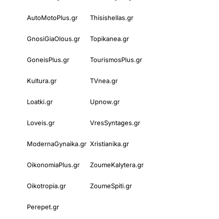
AutoMotoPlus.gr
Thisishellas.gr
GnosiGiaOlous.gr
Topikanea.gr
GoneisPlus.gr
TourismosPlus.gr
Kultura.gr
TVnea.gr
Loatki.gr
Upnow.gr
Loveis.gr
VresSyntages.gr
ModernaGynaika.gr
Xristianika.gr
OikonomiaPlus.gr
ZoumeKalytera.gr
Oikotropia.gr
ZoumeSpiti.gr
Perepet.gr