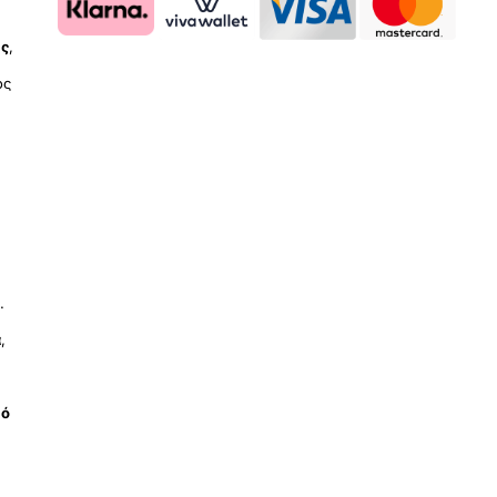
ύς
,
ος
.
ά
,
μό