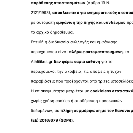
παράθεσης αποσπασμάτων
(άρθρο 19 Ν.
2121/1993),
αποκλειστικά για ενημερωτικούς σκοπο
με αυτόματη
εμφάνιση της πηγής και συνδέσμου
πρ
το αρχικό δημοσίευμα.
Επειδή η διαδικασία συλλογής και εμφάνισης
περιεχομένου είναι
πλήρως αυτοματοποιημένη
, το
Athlitikes.gr
δεν φέρει καμία ευθύνη
για το
περιεχόμενο, την ακρίβεια, τις απόψεις ή τυχόν
παραβιάσεις που προέρχονται από τρίτες ιστοσελίδες
Η επισκεψιμότητα μετριέται με
cookieless στατιστικ
χωρίς χρήση cookies ή αποθήκευση προσωπικών
δεδομένων, σε
πλήρη συμμόρφωση με τον Κανονισ
(ΕΕ) 2016/679 (GDPR)
.