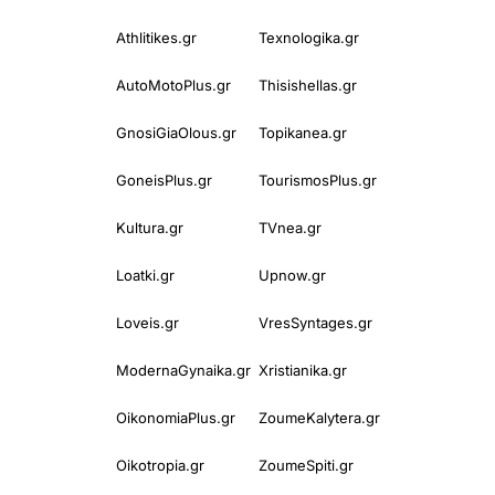
Athlitikes.gr
Texnologika.gr
AutoMotoPlus.gr
Thisishellas.gr
GnosiGiaOlous.gr
Topikanea.gr
GoneisPlus.gr
TourismosPlus.gr
Kultura.gr
TVnea.gr
Loatki.gr
Upnow.gr
Loveis.gr
VresSyntages.gr
ModernaGynaika.gr
Xristianika.gr
OikonomiaPlus.gr
ZoumeKalytera.gr
Oikotropia.gr
ZoumeSpiti.gr