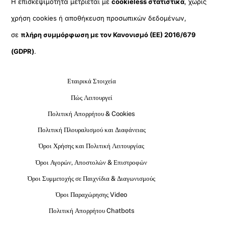
Η επισκεψιμότητα μετριέται με
cookieless στατιστικά
, χωρίς
χρήση cookies ή αποθήκευση προσωπικών δεδομένων,
σε
πλήρη συμμόρφωση με τον Κανονισμό (ΕΕ) 2016/679
(GDPR)
.
Εταιρικά Στοιχεία
Πώς Λειτουργεί
Πολιτική Απορρήτου & Cookies
Πολιτική Πλουραλισμού και Διαφάνειας
Όροι Χρήσης και Πολιτική Λειτουργίας
Όροι Αγορών, Αποστολών & Επιστροφών
Όροι Συμμετοχής σε Παιχνίδια & Διαγωνισμούς
Όροι Παραχώρησης Video
Πολιτική Απορρήτου Chatbots