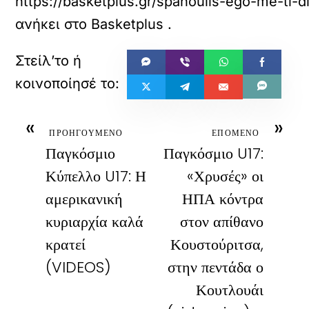
https://basketplus.gr/spanoulis-ego-me-ti-d
ανήκει στο
Βasketplus
.
«
»
ΠΡΟΗΓΟΥΜΕΝΟ
ΕΠΟΜΕΝΟ
Παγκόσμιο
Παγκόσμιο U17:
Κύπελλο U17: Η
«Χρυσές» οι
αμερικανική
ΗΠΑ κόντρα
κυριαρχία καλά
στον απίθανο
κρατεί
Κουστούριτσα,
(VIDEOS)
στην πεντάδα ο
Κουτλουάι