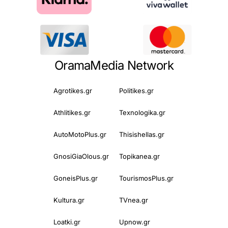
OramaMedia Network
Agrotikes.gr
Politikes.gr
Athlitikes.gr
Texnologika.gr
AutoMotoPlus.gr
Thisishellas.gr
GnosiGiaOlous.gr
Topikanea.gr
GoneisPlus.gr
TourismosPlus.gr
Kultura.gr
TVnea.gr
Loatki.gr
Upnow.gr