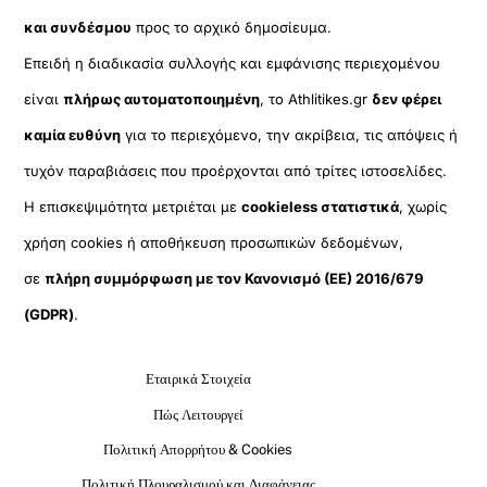
και συνδέσμου
προς το αρχικό δημοσίευμα.
Επειδή η διαδικασία συλλογής και εμφάνισης περιεχομένου
είναι
πλήρως αυτοματοποιημένη
, το Athlitikes.gr
δεν φέρει
καμία ευθύνη
για το περιεχόμενο, την ακρίβεια, τις απόψεις ή
τυχόν παραβιάσεις που προέρχονται από τρίτες ιστοσελίδες.
Η επισκεψιμότητα μετριέται με
cookieless στατιστικά
, χωρίς
χρήση cookies ή αποθήκευση προσωπικών δεδομένων,
σε
πλήρη συμμόρφωση με τον Κανονισμό (ΕΕ) 2016/679
(GDPR)
.
Εταιρικά Στοιχεία
Πώς Λειτουργεί
Πολιτική Απορρήτου & Cookies
Πολιτική Πλουραλισμού και Διαφάνειας