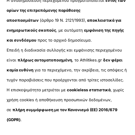
Η αναδημοσίευση περιεχομένου πραγματοποιείται
εντός των
ορίων της επιτρεπόμενης παράθεσης
αποσπασμάτων
(άρθρο 19 Ν. 2121/1993),
αποκλειστικά για
ενημερωτικούς σκοπούς
, με αυτόματη
εμφάνιση της πηγής
και συνδέσμου
προς το αρχικό δημοσίευμα.
Επειδή η διαδικασία συλλογής και εμφάνισης περιεχομένου
είναι
πλήρως αυτοματοποιημένη
, το Athlitikes.gr
δεν φέρει
καμία ευθύνη
για το περιεχόμενο, την ακρίβεια, τις απόψεις ή
τυχόν παραβιάσεις που προέρχονται από τρίτες ιστοσελίδες.
Η επισκεψιμότητα μετριέται με
cookieless στατιστικά
, χωρίς
χρήση cookies ή αποθήκευση προσωπικών δεδομένων,
σε
πλήρη συμμόρφωση με τον Κανονισμό (ΕΕ) 2016/679
(GDPR)
.