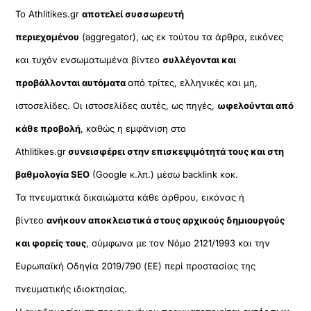
Το Athlitikes.gr
αποτελεί συσσωρευτή
περιεχομένου
(aggregator), ως εκ τούτου τα άρθρα, εικόνες
και τυχόν ενσωματωμένα βίντεο
συλλέγονται και
προβάλλονται αυτόματα
από τρίτες, ελληνικές και μη,
ιστοσελίδες. Οι ιστοσελίδες αυτές, ως πηγές,
ωφελούνται από
κάθε προβολή
, καθώς η εμφάνιση στο
Athlitikes.gr
συνεισφέρει στην επισκεψιμότητά τους και στη
βαθμολογία SEO
(Google κ.λπ.) μέσω backlink κοκ.
Τα πνευματικά δικαιώματα κάθε άρθρου, εικόνας ή
βίντεο
ανήκουν αποκλειστικά στους αρχικούς δημιουργούς
και φορείς τους
, σύμφωνα με τον Νόμο 2121/1993 και την
Ευρωπαϊκή Οδηγία 2019/790 (ΕΕ) περί προστασίας της
πνευματικής ιδιοκτησίας.