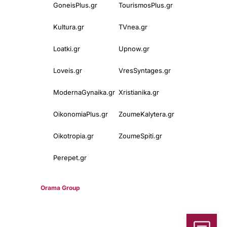
GoneisPlus.gr
TourismosPlus.gr
Kultura.gr
TVnea.gr
Loatki.gr
Upnow.gr
Loveis.gr
VresSyntages.gr
ModernaGynaika.gr
Xristianika.gr
OikonomiaPlus.gr
ZoumeKalytera.gr
Oikotropia.gr
ZoumeSpiti.gr
Perepet.gr
© 2025
Orama Group
(Orama Group Μ.Ι.Κ.Ε.) | Α.Φ.Μ. 801086294 –
Δ.Ο.Υ. ΚΕΦΟΔΕ Αττικής | Γ.Ε.ΜΗ 148748903000 | Έδρα: Αθήνα,
Ελλάδα |