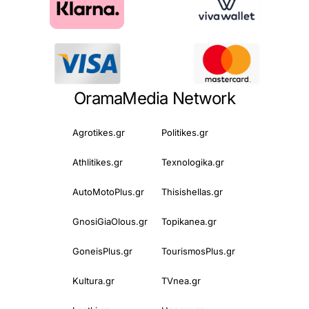
OramaMedia Network
Agrotikes.gr
Politikes.gr
Athlitikes.gr
Texnologika.gr
AutoMotoPlus.gr
Thisishellas.gr
GnosiGiaOlous.gr
Topikanea.gr
GoneisPlus.gr
TourismosPlus.gr
Kultura.gr
TVnea.gr