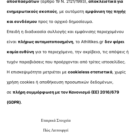
αποσπασμάτων
(άρθρο 19 Ν. 2121/1993),
αποκλειστικά για
ενημερωτικούς σκοπούς
, με αυτόματη
εμφάνιση της πηγής
και συνδέσμου
προς το αρχικό δημοσίευμα.
Επειδή η διαδικασία συλλογής και εμφάνισης περιεχομένου
είναι
πλήρως αυτοματοποιημένη
, το Athlitikes.gr
δεν φέρει
καμία ευθύνη
για το περιεχόμενο, την ακρίβεια, τις απόψεις ή
τυχόν παραβιάσεις που προέρχονται από τρίτες ιστοσελίδες.
Η επισκεψιμότητα μετριέται με
cookieless στατιστικά
, χωρίς
χρήση cookies ή αποθήκευση προσωπικών δεδομένων,
σε
πλήρη συμμόρφωση με τον Κανονισμό (ΕΕ) 2016/679
(GDPR)
.
Εταιρικά Στοιχεία
Πώς Λειτουργεί