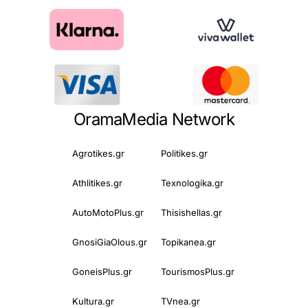
OramaMedia Network
Agrotikes.gr
Politikes.gr
Athlitikes.gr
Texnologika.gr
AutoMotoPlus.gr
Thisishellas.gr
GnosiGiaOlous.gr
Topikanea.gr
GoneisPlus.gr
TourismosPlus.gr
Kultura.gr
TVnea.gr