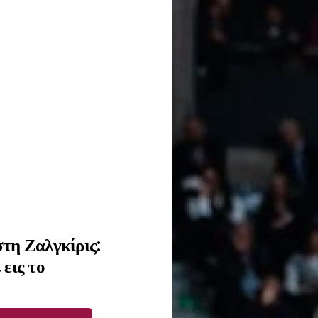
τη Ζαλγκίρις:
εις το