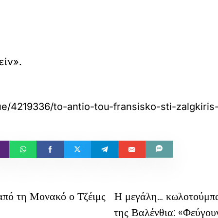
είν».
e/4219336/to-antio-tou-fransisko-sti-zalgkiri
από τη Μονακό ο Τζέιμς
Η μεγάλη… κωλοτούμπα
της Βαλένθια: «Φεύγουν