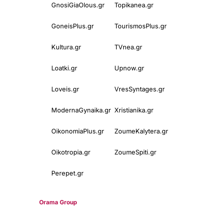
GnosiGiaOlous.gr
Topikanea.gr
GoneisPlus.gr
TourismosPlus.gr
Kultura.gr
TVnea.gr
Loatki.gr
Upnow.gr
Loveis.gr
VresSyntages.gr
ModernaGynaika.gr
Xristianika.gr
OikonomiaPlus.gr
ZoumeKalytera.gr
Oikotropia.gr
ZoumeSpiti.gr
Perepet.gr
© 2025
Orama Group
(Orama Group Μ.Ι.Κ.Ε.) | Α.Φ.Μ. 801086294 –
Δ.Ο.Υ. ΚΕΦΟΔΕ Αττικής | Γ.Ε.ΜΗ 148748903000 | Έδρα: Αθήνα,