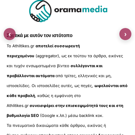
‹
›
Σχετικά με αυτόν τον ιστότοπο
Το Athlitikes.gr
αποτελεί συσσωρευτή
περιεχομένου
(aggregator), ως εκ τούτου τα άρθρα, εικόνες
και τυχόν ενσωματωμένα βίντεο
συλλέγονται και
προβάλλονται αυτόματα
από τρίτες, ελληνικές και μη,
ιστοσελίδες. Οι ιστοσελίδες αυτές, ως πηγές,
ωφελούνται από
κάθε προβολή
, καθώς η εμφάνιση στο
Athlitikes.gr
συνεισφέρει στην επισκεψιμότητά τους και στη
βαθμολογία SEO
(Google κ.λπ.) μέσω backlink κοκ.
Τα πνευματικά δικαιώματα κάθε άρθρου, εικόνας ή