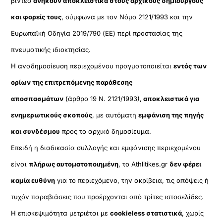
βίντεο
ανήκουν αποκλειστικά στους αρχικούς δημιουργούς
και φορείς τους
, σύμφωνα με τον Νόμο 2121/1993 και την
Ευρωπαϊκή Οδηγία 2019/790 (ΕΕ) περί προστασίας της
πνευματικής ιδιοκτησίας.
Η αναδημοσίευση περιεχομένου πραγματοποιείται
εντός των
ορίων της επιτρεπόμενης παράθεσης
αποσπασμάτων
(άρθρο 19 Ν. 2121/1993),
αποκλειστικά για
ενημερωτικούς σκοπούς
, με αυτόματη
εμφάνιση της πηγής
και συνδέσμου
προς το αρχικό δημοσίευμα.
Επειδή η διαδικασία συλλογής και εμφάνισης περιεχομένου
είναι
πλήρως αυτοματοποιημένη
, το Athlitikes.gr
δεν φέρει
καμία ευθύνη
για το περιεχόμενο, την ακρίβεια, τις απόψεις ή
τυχόν παραβιάσεις που προέρχονται από τρίτες ιστοσελίδες.
Η επισκεψιμότητα μετριέται με
cookieless στατιστικά
, χωρίς