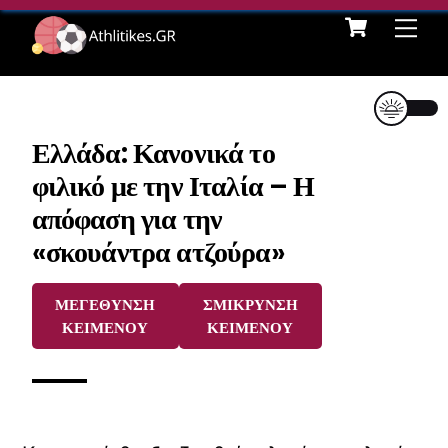
Cart
Skip
Me
to
content
Ελλάδα: Κανονικά το
φιλικό με την Ιταλία – Η
απόφαση για την
«σκουάντρα ατζούρα»
ΜΕΓΕΘΥΝΣΗ
ΣΜΙΚΡΥΝΣΗ
ΚΕΙΜΕΝΟΥ
ΚΕΙΜΕΝΟΥ