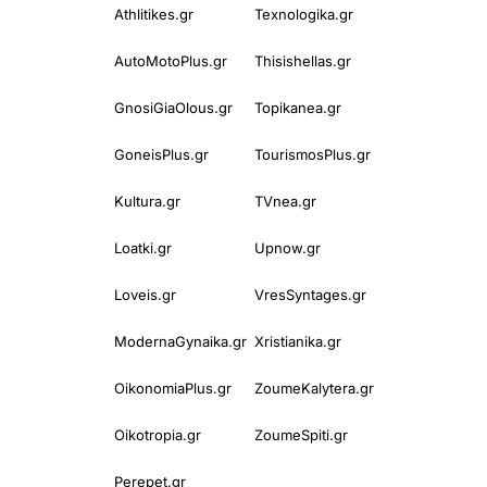
Athlitikes.gr
Texnologika.gr
AutoMotoPlus.gr
Thisishellas.gr
GnosiGiaOlous.gr
Topikanea.gr
GoneisPlus.gr
TourismosPlus.gr
Kultura.gr
TVnea.gr
Loatki.gr
Upnow.gr
Loveis.gr
VresSyntages.gr
ModernaGynaika.gr
Xristianika.gr
OikonomiaPlus.gr
ZoumeKalytera.gr
Oikotropia.gr
ZoumeSpiti.gr
Perepet.gr