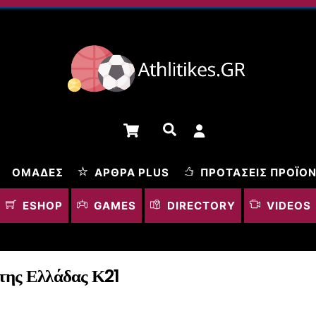
Cart
Αναζήτηση
ΟΜΆΔΕΣ
ΆΡΘΡΑ PLUS
ΠΡΟΤΆΣΕΙΣ ΠΡΟΪΌ
ESHOP
GAMES
DIRECTORY
VIDEOS
της Ελλάδας Κ21