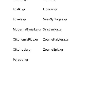
Loatki.gr
Upnow.gr
Loveis.gr
VresSyntages.gr
ModernaGynaika.gr
Xristianika.gr
OikonomiaPlus.gr
ZoumeKalytera.gr
Oikotropia.gr
ZoumeSpiti.gr
Perepet.gr