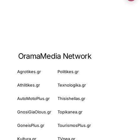
OramaMedia Network
Agrotikes.gr
Politikes.gr
Athlitikes.gr
Texnologika.gr
AutoMotoPlus.gr
Thisishellas.gr
GnosiGiaOlous.gr
Topikanea.gr
GoneisPlus.gr
TourismosPlus.gr
Kultura.gr
TVnea.gr