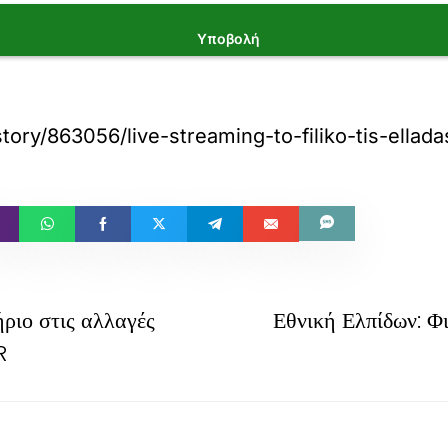
Υποβολή
ory/863056/live-streaming-to-filiko-tis-ellada
ριο στις αλλαγές
Εθνική Ελπίδων: Φ
R