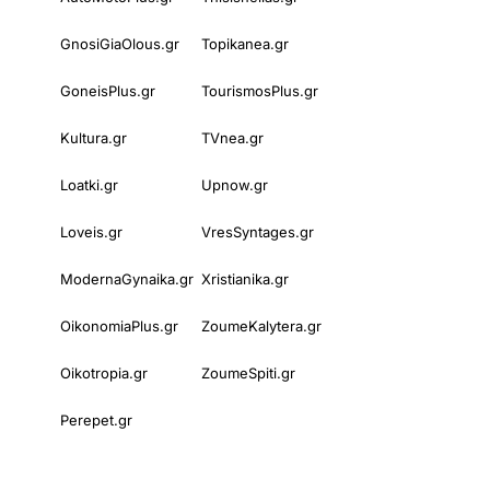
GnosiGiaOlous.gr
Topikanea.gr
GoneisPlus.gr
TourismosPlus.gr
Kultura.gr
TVnea.gr
Loatki.gr
Upnow.gr
Loveis.gr
VresSyntages.gr
ModernaGynaika.gr
Xristianika.gr
OikonomiaPlus.gr
ZoumeKalytera.gr
Oikotropia.gr
ZoumeSpiti.gr
Perepet.gr