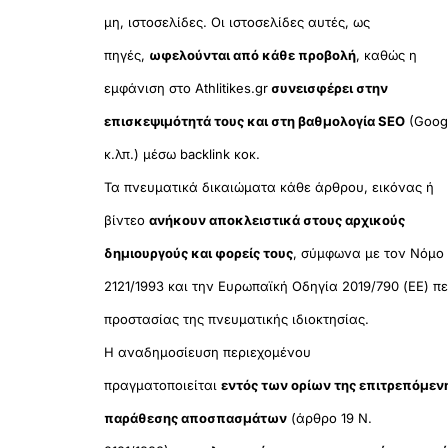
μη, ιστοσελίδες. Οι ιστοσελίδες αυτές, ως
πηγές,
ωφελούνται από κάθε προβολή
, καθώς η
εμφάνιση στο Athlitikes.gr
συνεισφέρει στην
επισκεψιμότητά τους και στη βαθμολογία SEO
(Goog
κ.λπ.) μέσω backlink κοκ.
Τα πνευματικά δικαιώματα κάθε άρθρου, εικόνας ή
βίντεο
ανήκουν αποκλειστικά στους αρχικούς
δημιουργούς και φορείς τους
, σύμφωνα με τον Νόμο
2121/1993 και την Ευρωπαϊκή Οδηγία 2019/790 (ΕΕ) πε
προστασίας της πνευματικής ιδιοκτησίας.
Η αναδημοσίευση περιεχομένου
πραγματοποιείται
εντός των ορίων της επιτρεπόμεν
παράθεσης αποσπασμάτων
(άρθρο 19 Ν.