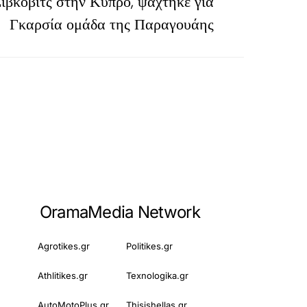
ίβκοβιτς στην Κύπρο, ψάχτηκε για
Γκαρσία ομάδα της Παραγουάης
OramaMedia Network
Agrotikes.gr
Politikes.gr
Athlitikes.gr
Texnologika.gr
AutoMotoPlus.gr
Thisishellas.gr