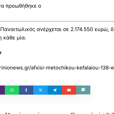
να προωθήθηκε ο
Παναιτωλικός ανέρχεται σε 2.174.550 ευρώ, δ
η κάθε μία.
r
inionews.gr/afxisi-metochikou-kefalaiou-138-e