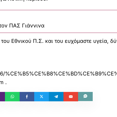
στον ΠΑΣ Γιάννινα
του Εθνικού Π.Σ. και του ευχόμαστε υγεία, δύ
com/2026/06/%CE%B5%CE%B8%CE%BD%
om
.