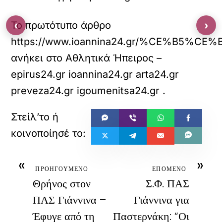
‹
›
Το πρωτότυπο άρθρο
https://www.ioannina24.gr/%C
ανήκει στο
Αθλητικά Ήπειρος –
epirus24.gr ioannina24.gr arta24.gr
preveza24.gr igoumenitsa24.gr
.
«
»
ΠΡΟΗΓΟΥΜΕΝΟ
ΕΠΟΜΕΝΟ
Θρήνος στον
Σ.Φ. ΠΑΣ
ΠΑΣ Γιάννινα –
Γιάννινα για
Έφυγε από τη
Παστερνάκη: “Οι