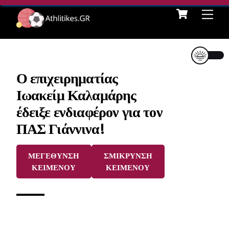
Cart
Skip
Me
to
content
Ο επιχειρηματίας
Ιωακείμ Καλαμάρης
έδειξε ενδιαφέρον για τον
ΠΑΣ Γιάννινα!
ΜΕΓΕΘΥΝΣΗ
ΣΜΙΚΡΥΝΣΗ
ΚΕΙΜΕΝΟΥ
ΚΕΙΜΕΝΟΥ