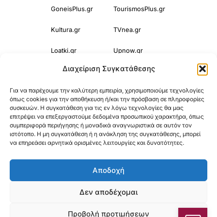
GoneisPlus.gr
TourismosPlus.gr
Kultura.gr
TVnea.gr
Loatki.gr
Upnow.gr
Διαχείριση Συγκατάθεσης
Loveis.gr
VresSyntages.gr
Για να παρέχουμε την καλύτερη εμπειρία, χρησιμοποιούμε τεχνολογίες
ModernaGynaika.gr
Xristianika.gr
όπως cookies για την αποθήκευση ή/και την πρόσβαση σε πληροφορίες
συσκευών. Η συγκατάθεση για τις εν λόγω τεχνολογίες θα μας
OikonomiaPlus.gr
ZoumeKalytera.gr
επιτρέψει να επεξεργαστούμε δεδομένα προσωπικού χαρακτήρα, όπως
συμπεριφορά περιήγησης ή μοναδικά αναγνωριστικά σε αυτόν τον
Oikotropia.gr
ZoumeSpiti.gr
ιστότοπο. Η μη συγκατάθεση ή η ανάκληση της συγκατάθεσης, μπορεί
να επηρεάσει αρνητικά ορισμένες λειτουργίες και δυνατότητες.
Perepet.gr
Αποδοχή
© 2025
Orama Group
(Orama Group Μ.Ι.Κ.Ε.) | Α.Φ.Μ. 801086294 –
Δεν αποδέχομαι
Δ.Ο.Υ. ΚΕΦΟΔΕ Αττικής | Γ.Ε.ΜΗ 148748903000 | Έδρα: Αθήνα,
Προβολή προτιμήσεων
Ελλάδα |