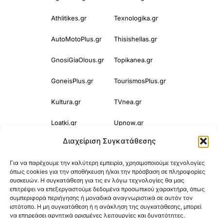
Athlitikes.gr
Texnologika.gr
AutoMotoPlus.gr
Thisishellas.gr
GnosiGiaOlous.gr
Topikanea.gr
GoneisPlus.gr
TourismosPlus.gr
Kultura.gr
TVnea.gr
Loatki.gr
Upnow.gr
Διαχείριση Συγκατάθεσης
Loveis.gr
VresSyntages.gr
Για να παρέχουμε την καλύτερη εμπειρία, χρησιμοποιούμε τεχνολογίες
ModernaGynaika.gr
Xristianika.gr
όπως cookies για την αποθήκευση ή/και την πρόσβαση σε πληροφορίες
συσκευών. Η συγκατάθεση για τις εν λόγω τεχνολογίες θα μας
OikonomiaPlus.gr
ZoumeKalytera.gr
επιτρέψει να επεξεργαστούμε δεδομένα προσωπικού χαρακτήρα, όπως
συμπεριφορά περιήγησης ή μοναδικά αναγνωριστικά σε αυτόν τον
Oikotropia.gr
ZoumeSpiti.gr
ιστότοπο. Η μη συγκατάθεση ή η ανάκληση της συγκατάθεσης, μπορεί
να επηρεάσει αρνητικά ορισμένες λειτουργίες και δυνατότητες.