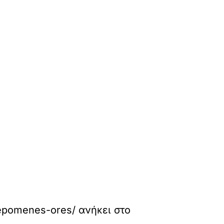
i-epomenes-ores/
ανήκει στο